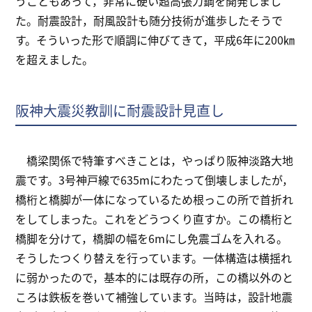
うこともあって，非常に硬い超高張力鋼を開発しまし
た。耐震設計，耐風設計も随分技術が進歩したそうで
す。そういった形で順調に伸びてきて，平成6年に200㎞
を超えました。
阪神大震災教訓に耐震設計見直し
橋梁関係で特筆すべきことは，やっぱり阪神淡路大地
震です。3号神戸線で635mにわたって倒壊しましたが，
橋桁と橋脚が一体になっているため根っこの所で首折れ
をしてしまった。これをどうつくり直すか。この橋桁と
橋脚を分けて，橋脚の幅を6mにし免震ゴムを入れる。
そうしたつくり替えを行っています。一体構造は横揺れ
に弱かったので，基本的には既存の所，この橋以外のと
ころは鉄板を巻いて補強しています。当時は，設計地震