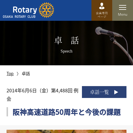
Top
卓 話
卓話
Speech
クラブ概要
運営方針
Top
卓話
沿革
2014年6月6日（金）第4,488回 例
卓話一覧
会
歴史
阪神高速道路50周年と今後の課題
特徴
理事・役員・委員会