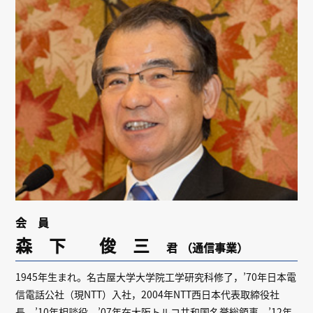
リンク
会員専用ページ
English
会 員
森 下 俊 三
君
（通信事業）
1945年生まれ。名古屋大学大学院工学研究科修了，’70年日本電
信電話公社（現NTT）入社，2004年NTT西日本代表取締役社
長，’10年相談役，’07年在大阪トルコ共和国名誉総領事，’12年