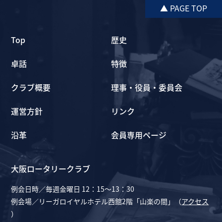
▲ PAGE TOP
Top
歴史
卓話
特徴
クラブ概要
理事・役員・委員会
運営方針
リンク
沿革
会員専用ページ
大阪ロータリークラブ
例会日時／毎週金曜日 12：15～13：30
例会場／リーガロイヤルホテル西館2階「山楽の間」（
アクセス
）