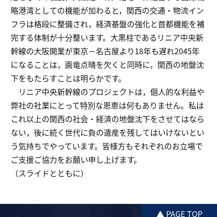
略港湾としての機能が加わると，関西の交通・物流イン
フラは格段に整備され，経済基盤の強化と首都機能を補
完する体制が十分整います。大黒柱であるリニア中央新
幹線の大阪開業が東京－名古屋より18年も遅れ2045年
になることは，画竜点晴を欠くと同時に，関西の地盤沈
下をもたらすことは明らかです。
リニア中央新幹線のプロジェクトは，個人的な利益や
弊社の社業にとって特別な恩恵は何もありません。私は
これ以上の関西の社会・経済の地盤沈下をさせてはなら
ない，後に続く世代に負の遺産を残してはいけないとい
う気持ちでやっています。皆様方もそれぞれのお立場で
ご支援ご協力をお願い申し上げます。
（スライドとともに）
▲ PAGE TOP