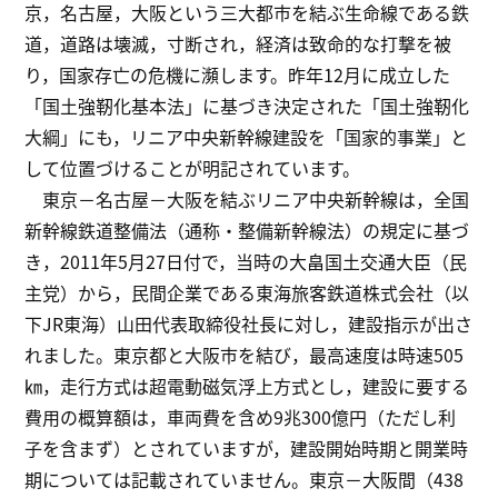
京，名古屋，大阪という三大都市を結ぶ生命線である鉄
道，道路は壊滅，寸断され，経済は致命的な打撃を被
り，国家存亡の危機に瀕します。昨年12月に成立した
「国土強靭化基本法」に基づき決定された「国土強靭化
大綱」にも，リニア中央新幹線建設を「国家的事業」と
して位置づけることが明記されています。
東京－名古屋－大阪を結ぶリニア中央新幹線は，全国
新幹線鉄道整備法（通称・整備新幹線法）の規定に基づ
き，2011年5月27日付で，当時の大畠国土交通大臣（民
主党）から，民間企業である東海旅客鉄道株式会社（以
下JR東海）山田代表取締役社長に対し，建設指示が出さ
れました。東京都と大阪市を結び，最高速度は時速505
㎞，走行方式は超電動磁気浮上方式とし，建設に要する
費用の概算額は，車両費を含め9兆300億円（ただし利
子を含まず）とされていますが，建設開始時期と開業時
期については記載されていません。東京－大阪間（438