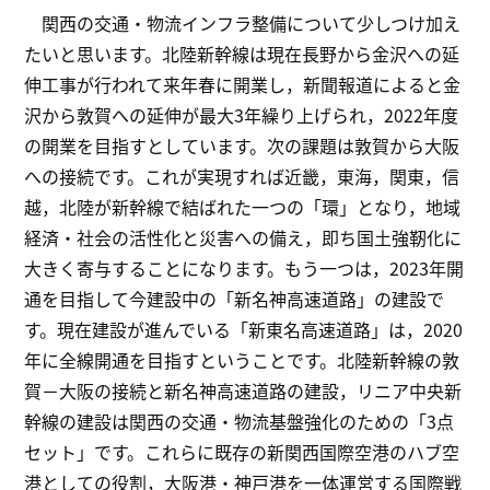
関西の交通・物流インフラ整備について少しつけ加え
たいと思います。北陸新幹線は現在長野から金沢への延
伸工事が行われて来年春に開業し，新聞報道によると金
沢から敦賀への延伸が最大3年繰り上げられ，2022年度
の開業を目指すとしています。次の課題は敦賀から大阪
への接続です。これが実現すれば近畿，東海，関東，信
越，北陸が新幹線で結ばれた一つの「環」となり，地域
経済・社会の活性化と災害への備え，即ち国土強靭化に
大きく寄与することになります。もう一つは，2023年開
通を目指して今建設中の「新名神高速道路」の建設で
す。現在建設が進んでいる「新東名高速道路」は，2020
年に全線開通を目指すということです。北陸新幹線の敦
賀－大阪の接続と新名神高速道路の建設，リニア中央新
幹線の建設は関西の交通・物流基盤強化のための「3点
セット」です。これらに既存の新関西国際空港のハブ空
港としての役割，大阪港・神戸港を一体運営する国際戦