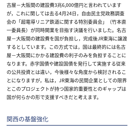
古屋－大阪間の建設費3兆6,000億円と言われています
が，これに関しては去る4月24日，自由民主党政務調査
会の「超電導リニア鉄道に関する特別委員会」（竹本直
一委員長）が同時開業を目指す決議を行いました。名古
屋－大阪間の建設費を国が負担し，完成後JR東海に譲渡
するとしています。この方式では，国は最終的には名古
屋－大阪間にかかる建設費の利子のみを負担することに
なります。赤字国債や建設国債を発行して実施する従来
の公共投資とは違い，今後様々な角度から検討されるこ
とになりますが，私は，JR東海の民間企業としての限界
とこのプロジェクトが持つ国家的重要性とのギャップは
国が何らかの形で支援すべきだと考えます。
関西の基盤強化