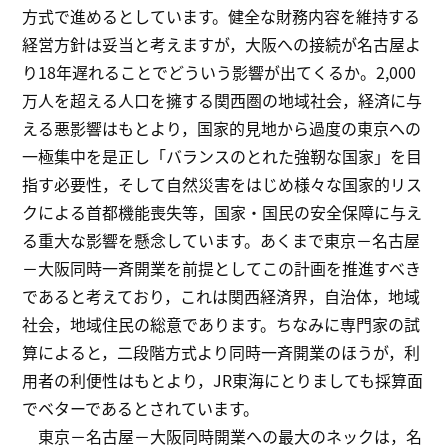
方式で進めるとしています。健全な財務内容を維持する
経営方針は妥当と考えますが，大阪への接続が名古屋よ
り18年遅れることでどういう影響が出てくるか。2,000
万人を超える人口を擁する関西圏の地域社会，経済に与
える悪影響はもとより，国家的見地から過度の東京への
一極集中を是正し「バランスのとれた強靭な国家」を目
指す必要性，そして自然災害をはじめ様々な国家的リス
クによる首都機能喪失等，国家・国民の安全保障に与え
る重大な影響を懸念しています。あくまで東京－名古屋
－大阪同時一斉開業を前提としてこの計画を推進すべき
であると考えており，これは関西経済界，自治体，地域
社会，地域住民の総意であります。ちなみに専門家の試
算によると，二段階方式より同時一斉開業のほうが，利
用者の利便性はもとより，JR東海にとりましても採算面
でベターであるとされています。
東京－名古屋－大阪同時開業への最大のネックは，名