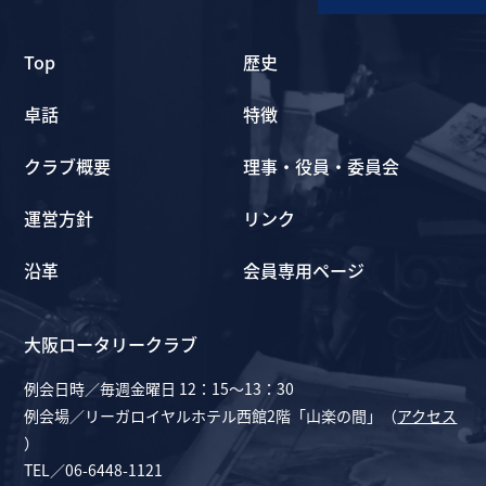
Top
歴史
卓話
特徴
クラブ概要
理事・役員・委員会
運営方針
リンク
沿革
会員専用ページ
大阪ロータリークラブ
例会日時／毎週金曜日 12：15～13：30
例会場／リーガロイヤルホテル西館2階「山楽の間」（
アクセス
）
TEL／06-6448-1121