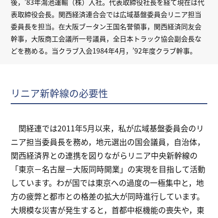
後，’83年鴻池運輸（株）入社。代表取締役社長を経て現在は代
表取締役会長。関西経済連合会では広域基盤委員会リニア担当
委員長を担当。在大阪ブータン王国名誉領事，関西経済同友会
幹事，大阪商工会議所一号議員，全日本トラック協会副会長な
どを務める。当クラブ入会1984年4月，’92年度クラブ幹事。
リニア新幹線の必要性
関経連では2011年5月以来，私が広域基盤委員会のリ
ニア担当委員長を務め，地元選出の国会議員，自治体，
関西経済界との連携を図りながらリニア中央新幹線の
「東京－名古屋－大阪同時開業」の実現を目指して活動
しています。わが国では東京への過度の一極集中と，地
方の疲弊と都市との格差の拡大が同時進行しています。
大規模な災害が発生すると，首都中枢機能の喪失や，東