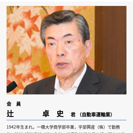
リンク
会員専用ページ
English
会 員
辻 卓 史
君
（自動車運輸業）
1942年生まれ。一橋大学商学部卒業，宇部興産（株）で勤務