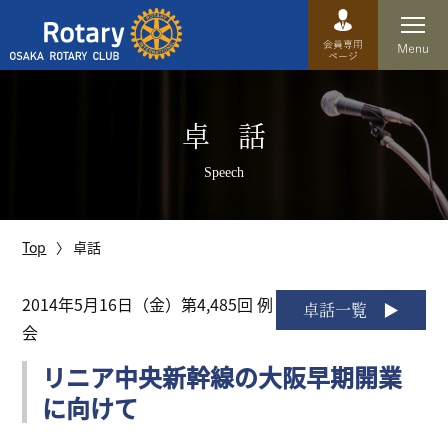
Top
卓 話
卓話
Speech
クラブ概要
運営方針
Top
卓話
沿革
2014年5月16日（金）第4,485回 例
卓話一覧
会
歴史
リニア中央新幹線の大阪早期開業
特徴
に向けて
理事・役員・委員会