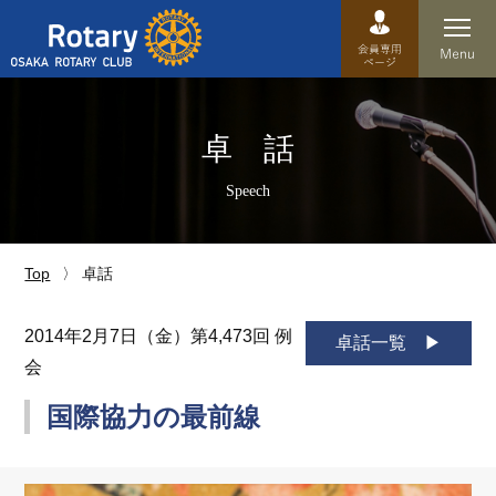
Top
卓 話
卓話
Speech
クラブ概要
運営方針
Top
卓話
沿革
2014年2月7日（金）第4,473回 例
卓話一覧
会
歴史
国際協力の最前線
特徴
理事・役員・委員会