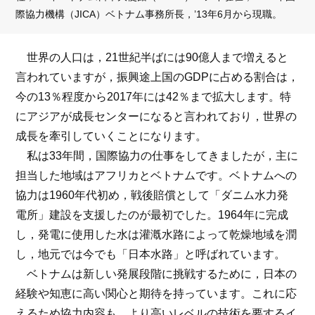
際協力機構（JICA）ベトナム事務所長，’13年6月から現職。
世界の人口は，21世紀半ばには90億人まで増えると
言われていますが，振興途上国のGDPに占める割合は，
今の13％程度から2017年には42％まで拡大します。特
にアジアが成長センターになると言われており，世界の
成長を牽引していくことになります。
私は33年間，国際協力の仕事をしてきましたが，主に
担当した地域はアフリカとベトナムです。ベトナムへの
協力は1960年代初め，戦後賠償として「ダニム水力発
電所」建設を支援したのが最初でした。1964年に完成
し，発電に使用した水は灌漑水路によって乾燥地域を潤
し，地元では今でも「日本水路」と呼ばれています。
ベトナムは新しい発展段階に挑戦するために，日本の
経験や知恵に高い関心と期待を持っています。これに応
えるため協力内容も，より高いレベルの技術を要するイ