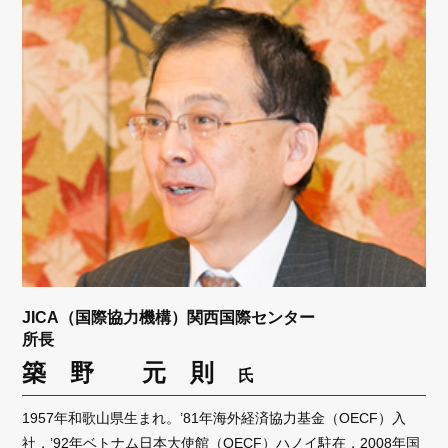
リンク
会員専用ページ
English
JICA（国際協力機構）関西国際センター
所長
築 野 元 則
氏
1957年和歌山県生まれ。’81年海外経済協力基金（OECF）入
社，’92年ベトナム日本大使館（OECF）ハノイ駐在，2008年国