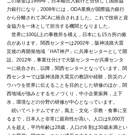
この基金は1999年，日本輸出入銀行と合併して国際協
力銀行になり，2008年には，ODA業務が国際協力銀行
から分離されてJICAに統合されました。これで技術と資
金協力を一体として担当する機関となりました。
世界に100以上の事務所を構え，日本にも15カ所の拠
点があります。関西センターは2002年，阪神淡路大震
災後の再開発地域「HAT神戸」に兵庫センターとして開
設。2012年，事業仕分けで大阪センターが兵庫センタ
ーに統合され，以降，関西センターとなっています。関
西センターでは阪神淡路大震災の教訓や経験，防災のノ
ウハウを世界に伝えることを目的とした研修のほか，関
西地域が強みとするモノづくり，中小企業振興，上下
水，環境などの分野の研修が中心となっています。
続いてベトナムですが，風土・文化・宗教・食事に至
るまで，日本人と非常に親和性が高い。人口は9,000万
人を超え，平均年齢は28歳，人口の6 割は30歳未満とい