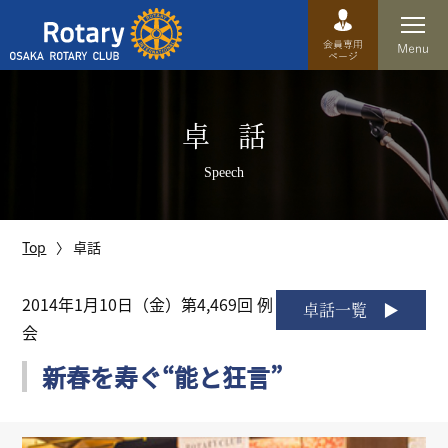
Top
卓 話
卓話
Speech
クラブ概要
運営方針
Top
卓話
沿革
2014年1月10日（金）第4,469回 例
卓話一覧
会
歴史
新春を寿ぐ“能と狂言”
特徴
理事・役員・委員会