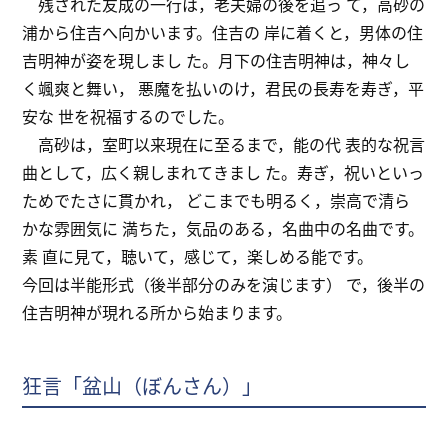
残された友成の一行は，老夫婦の後を追っ て，高砂の
浦から住吉へ向かいます。住吉の 岸に着くと，男体の住
吉明神が姿を現しまし た。月下の住吉明神は，神々し
く颯爽と舞い， 悪魔を払いのけ，君民の長寿を寿ぎ，平
安な 世を祝福するのでした。
高砂は，室町以来現在に至るまで，能の代 表的な祝言
曲として，広く親しまれてきまし た。寿ぎ，祝いといっ
ためでたさに貫かれ， どこまでも明るく，崇高で清ら
かな雰囲気に 満ちた，気品のある，名曲中の名曲です。
素 直に見て，聴いて，感じて，楽しめる能です。
今回は半能形式（後半部分のみを演じます） で，後半の
住吉明神が現れる所から始まります。
狂言「盆山（ぼんさん）」