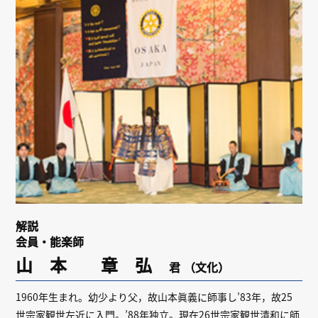
リンク
会員専用ページ
English
解説
会員・能楽師
山 本 章 弘
君
（文化）
1960年生まれ。幼少より父，故山本眞義に師事し’83年，故25
世宗家観世左近に入門。’88年独立。現在26世宗家観世清和に師