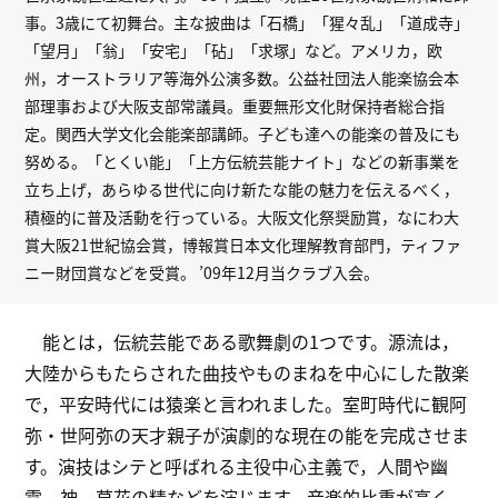
事。3歳にて初舞台。主な披曲は「石橋」「猩々乱」「道成寺」
「望月」「翁」「安宅」「砧」「求塚」など。アメリカ，欧
州，オーストラリア等海外公演多数。公益社団法人能楽協会本
部理事および大阪支部常議員。重要無形文化財保持者総合指
定。関西大学文化会能楽部講師。子ども達への能楽の普及にも
努める。「とくい能」「上方伝統芸能ナイト」などの新事業を
立ち上げ，あらゆる世代に向け新たな能の魅力を伝えるべく，
積極的に普及活動を行っている。大阪文化祭奨励賞，なにわ大
賞大阪21世紀協会賞，博報賞日本文化理解教育部門，ティファ
ニー財団賞などを受賞。 ’09年12月当クラブ入会。
能とは，伝統芸能である歌舞劇の1つです。源流は，
大陸からもたらされた曲技やものまねを中心にした散楽
で，平安時代には猿楽と言われました。室町時代に観阿
弥・世阿弥の天才親子が演劇的な現在の能を完成させま
す。演技はシテと呼ばれる主役中心主義で，人間や幽
霊，神，草花の精などを演じます。音楽的比重が高く，