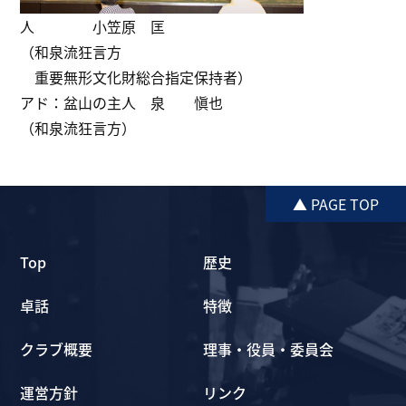
人 小笠原 匡
（和泉流狂言方
重要無形文化財総合指定保持者）
アド：盆山の主人 泉 愼也
（和泉流狂言方）
▲ PAGE TOP
Top
歴史
卓話
特徴
クラブ概要
理事・役員・委員会
運営方針
リンク