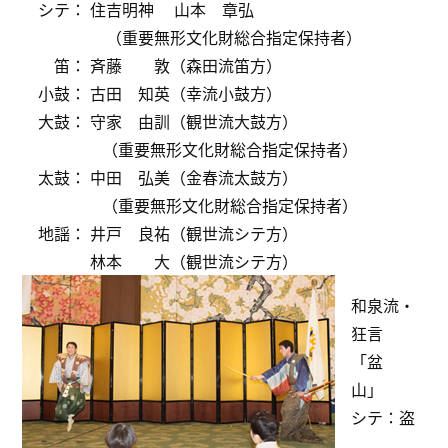
シテ： 住吉明神 山本 章弘
（重要無形文化財総合指定保持者）
笛： 斉藤 敦（森田流笛方）
小鼓： 古田 知英（幸流小鼓方）
大鼓： 守家 由訓（観世流大鼓方）
（重要無形文化財総合指定保持者）
太鼓： 中田 弘美（金春流太鼓方）
（重要無形文化財総合指定保持者）
地謡： 井戸 良祐（観世流シテ方）
林本 大（観世流シテ方）
和泉流・
狂言
「盆
山」
シテ：盗