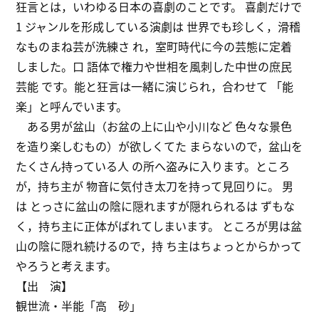
狂言とは，いわゆる日本の喜劇のことです。 喜劇だけで
1 ジャンルを形成している演劇は 世界でも珍しく，滑稽
なものまね芸が洗練さ れ，室町時代に今の芸態に定着
しました。口 語体で権力や世相を風刺した中世の庶民
芸能 です。能と狂言は一緒に演じられ，合わせて 「能
楽」と呼んでいます。
ある男が盆山（お盆の上に山や小川など 色々な景色
を造り楽しむもの）が欲しくてた まらないので，盆山を
たくさん持っている人 の所へ盗みに入ります。ところ
が，持ち主が 物音に気付き太刀を持って見回りに。 男
は とっさに盆山の陰に隠れますが隠れられるは ずもな
く，持ち主に正体がばれてしまいます。 ところが男は盆
山の陰に隠れ続けるので，持 ち主はちょっとからかって
やろうと考えます。
【出 演】
観世流・半能「高 砂」