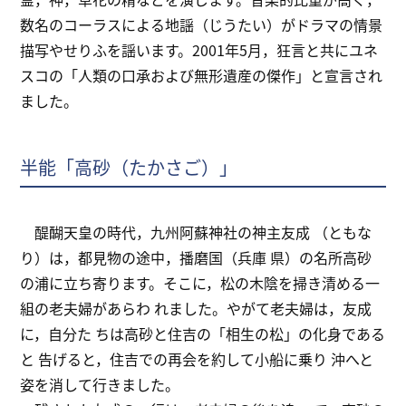
数名のコーラスによる地謡（じうたい）がドラマの情景
描写やせりふを謡います。2001年5月，狂言と共にユネ
スコの「人類の口承および無形遺産の傑作」と宣言され
ました。
半能「高砂（たかさご）」
醍醐天皇の時代，九州阿蘇神社の神主友成 （ともな
り）は，都見物の途中，播磨国（兵庫 県）の名所高砂
の浦に立ち寄ります。そこに，松の木陰を掃き清める一
組の老夫婦があらわ れました。やがて老夫婦は，友成
に，自分た ちは高砂と住吉の「相生の松」の化身である
と 告げると，住吉での再会を約して小船に乗り 沖へと
姿を消して行きました。