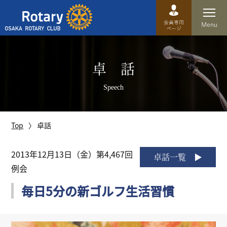
Top
卓 話
卓話
Speech
クラブ概要
運営方針
Top
卓話
沿革
2013年12月13日（金）第4,467回
卓話一覧
例会
歴史
毎日5分の新ゴルフ生活習慣
特徴
理事・役員・委員会