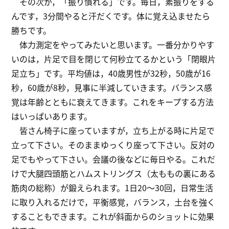
その次が，「振り慣れる」です。毎日，素振りをする
んです，3分間やると汗だくです。体に覚え込ませたら
勝ちです。
体力測定をやってみたいと思います。一番分かりやす
いのは，片足で目を閉じて何秒立てるかという「閉眼片
足立ち」です。平均値は，40歳男性が32秒，50歳が16
秒，60歳が8秒，見事に半減していきます。バランス感
覚は年齢とともに衰えてきます。これをキープする方法
はいっぱいあります。
皆さん椅子に座っていますが，立ち上がる時に片足で
立って下さい。そのままゆっくり座って下さい。反対の
足でもやって下さい。会議の後などに毎日やる。これだ
けで大腿四頭筋とハムストリングス（太ももの裏にある
筋肉の総称）が鍛えられます。1日20～30回，日常生活
に取り入れるだけで，平衡感覚，バランス，土台を強く
することもできます。これが斜面からのショットに効果