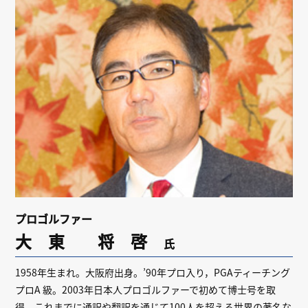
リンク
会員専用ページ
English
プロゴルファー
大 東 将 啓
氏
1958年生まれ。大阪府出身。’90年プロ入り，PGAティーチング
プロA 級。2003年日本人プロゴルファーで初めて博士号を取
得。これまでに通訳や翻訳を通じて100人を超える世界の著名な