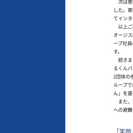
次は寄贈
した。寄
てインタ
以上ご紹
オージス
ープ社員
す。
続きまし
るくんパ
2団体の
ループで
ん」を盛
また，東
への避難
「笑顔