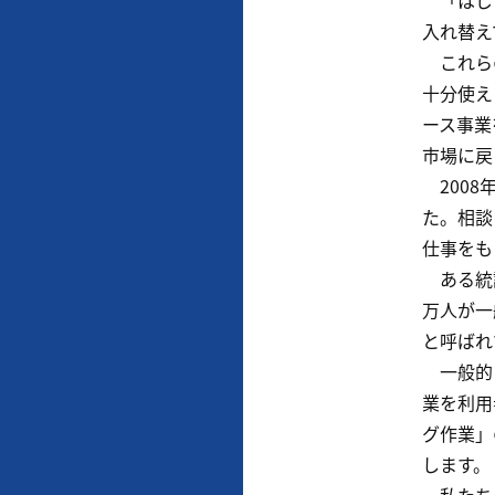
「はじま
入れ替え
これらの
十分使え
ース事業
市場に戻
2008
た。相談
仕事をも
ある統計
万人が一
と呼ばれ
一般的に
業を利用
グ作業」
します。