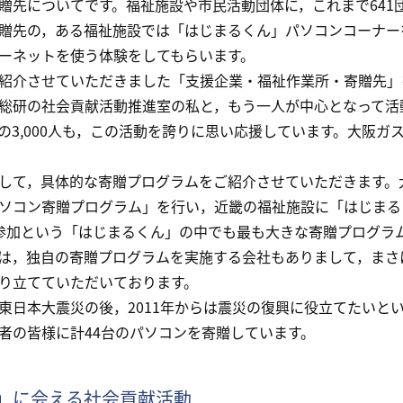
先についてです。福祉施設や市民活動団体に，これまで641団
贈先の，ある福祉施設では「はじまるくん」パソコンコーナー
ーネットを使う体験をしてもらいます。
介させていただきました「支援企業・福祉作業所・寄贈先」
総研の社会貢献活動推進室の私と，もう一人が中心となって活
の3,000人も，この活動を誇りに思い応援しています。大阪
て，具体的な寄贈プログラムをご紹介させていただきます。大
ソコン寄贈プログラム」を行い，近畿の福祉施設に「はじまる
参加という「はじまるくん」の中でも最も大きな寄贈プログラ
は，独自の寄贈プログラムを実施する会社もありまして，まさ
り立てていただいております。
日本大震災の後，2011年からは震災の復興に役立てたいと
者の皆様に計44台のパソコンを寄贈しています。
」に会える社会貢献活動