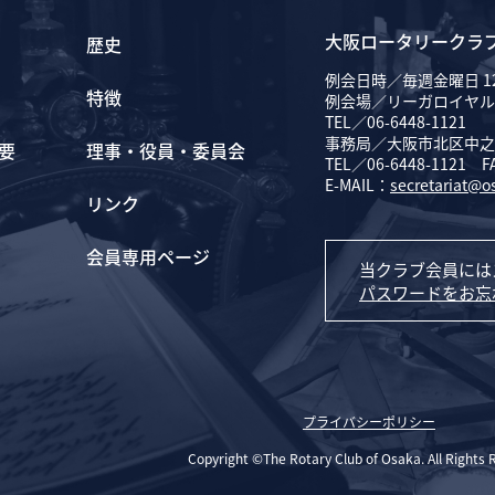
大阪ロータリークラ
歴史
例会日時／毎週金曜日 12
特徴
例会場／リーガロイヤル
TEL／06-6448-1121
事務局／大阪市北区中之島
要
理事・役員・委員会
TEL／06-6448-1121 F
E-MAIL：
secretariat@o
リンク
会員専用ページ
当クラブ会員には
パスワードをお忘
プライバシーポリシー
Copyright ©The Rotary Club of Osaka. All Rights 