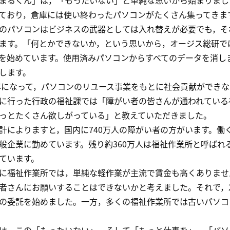
るくん」は，「もったいない」と単純な思いから始まりまし
ており，倉庫には使い終わったパソコンがたくさん集ってきま
パソコンはビジネスの武器としては入れ替えが必要でも，そ
ます。「何とかできないか，という思いから，オージス総研では
を始めています。使用済みパソコンからすべてのデータを消し
します。
年になって，パソコンのリユース事業をもとに社会貢献ができ
に行った行政の福祉課では「障がい者の皆さんが通われている
っとたくさん欲しがっている」と教えていただきました。
によりますと，国内に740万人の障がい者の方がいます。働く
般企業に勤めています。残り約360万人は福祉作業所と呼ばれ
ています。
福祉作業所では，単純な軽作業が主流で賃金も高くありませ
者さんにお願いすることはできないかと考えました。それで，2
の委託を始めました。一方，多くの福祉作業所では古いパソコ