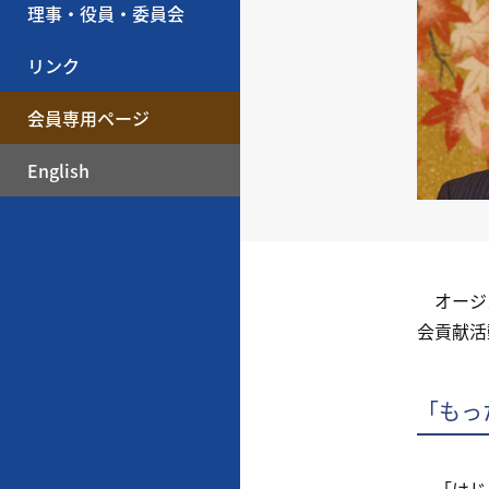
理事・役員・委員会
リンク
会員専用ページ
English
オージス
会貢献活
「もっ