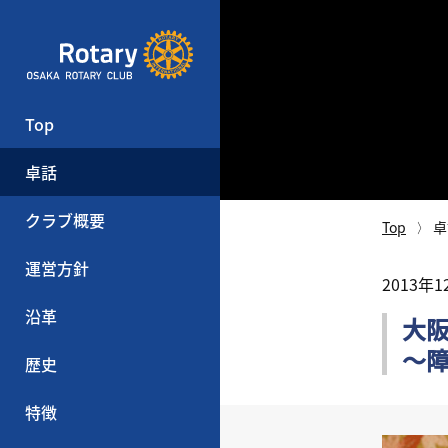
Top
卓話
クラブ概要
Top
卓
運営方針
2013年
沿革
大
～障
歴史
特徴