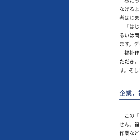
私たちは
なげるよ
者はじま
「はじま
るいは両
ます。デ
福祉作業
ただき，
す。そし
企業，
この「は
せん。福
作業など