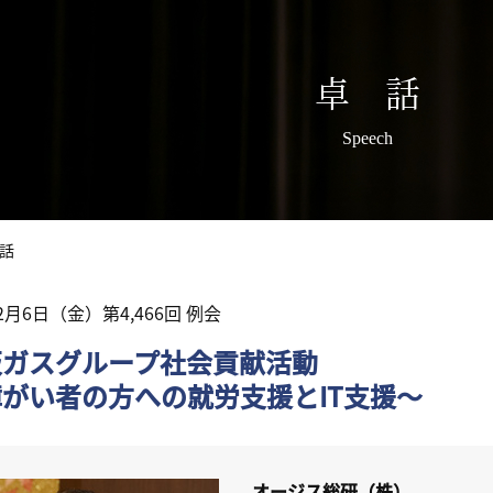
卓 話
Speech
話
12月6日（金）第4,466回 例会
阪ガスグループ社会貢献活動
がい者の方への就労支援とIT支援～
オージス総研（株）