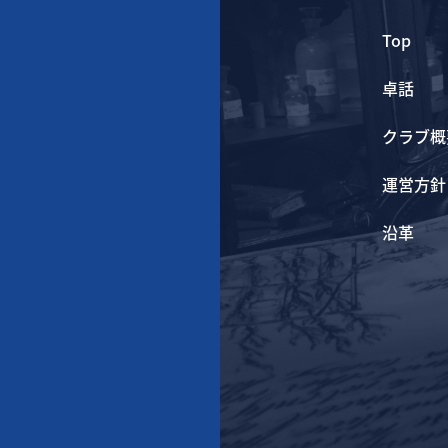
Top
卓話
クラブ概
運営方針
沿革