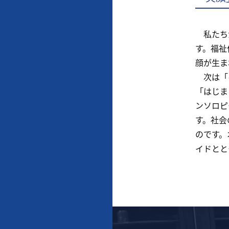
私たちが
す。福祉
顔が生ま
次は「は
「はじま
ンソロピ
す。社会
のです。
イドとと