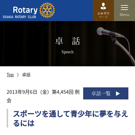
Top
卓 話
卓話
Speech
クラブ概要
運営方針
Top
卓話
沿革
2013年9月6日（金）第4,454回 例
卓話一覧
会
歴史
スポーツを通して青少年に夢を与え
特徴
るには
理事・役員・委員会