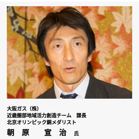
リンク
会員専用ページ
English
大阪ガス（株）
近畿圏部地域活力創造チーム 課長
北京オリンピック銅メダリスト
朝 原 宣 治
氏