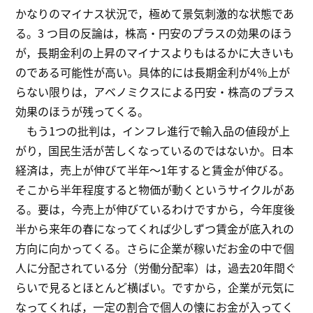
かなりのマイナス状況で，極めて景気刺激的な状態であ
る。3 つ目の反論は，株高・円安のプラスの効果のほう
が，長期金利の上昇のマイナスよりもはるかに大きいも
のである可能性が高い。具体的には長期金利が4％上が
らない限りは，アベノミクスによる円安・株高のプラス
効果のほうが残ってくる。
もう1つの批判は，インフレ進行で輸入品の値段が上
がり，国民生活が苦しくなっているのではないか。日本
経済は，売上が伸びて半年～1年すると賃金が伸びる。
そこから半年程度すると物価が動くというサイクルがあ
る。要は，今売上が伸びているわけですから，今年度後
半から来年の春になってくれば少しずつ賃金が底入れの
方向に向かってくる。さらに企業が稼いだお金の中で個
人に分配されている分（労働分配率）は，過去20年間ぐ
らいで見るとほとんど横ばい。ですから，企業が元気に
なってくれば，一定の割合で個人の懐にお金が入ってく