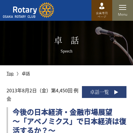
Top
卓 話
卓話
Speech
クラブ概要
運営方針
Top
卓話
沿革
2013年8月2日（金）第4,450回 例
卓話一覧
会
歴史
今後の日本経済・金融市場展望
特徴
～「アベノミクス」で日本経済は復
理事・役員・委員会
活するか？～