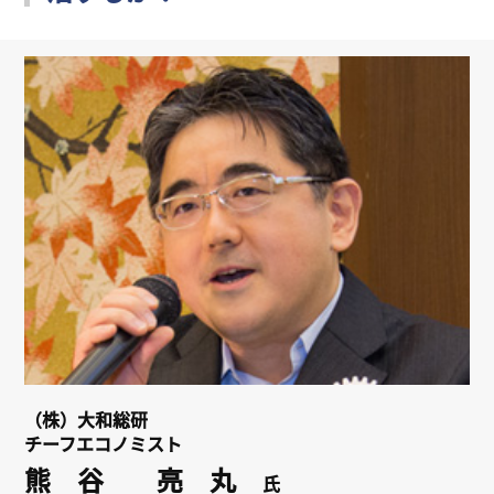
リンク
会員専用ページ
English
（株）大和総研
チーフエコノミスト
熊 谷 亮 丸
氏