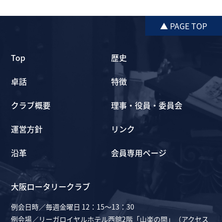
▲ PAGE TOP
Top
歴史
卓話
特徴
クラブ概要
理事・役員・委員会
運営方針
リンク
沿革
会員専用ページ
大阪ロータリークラブ
例会日時／毎週金曜日 12：15～13：30
例会場／リーガロイヤルホテル西館2階「山楽の間」（
アクセス