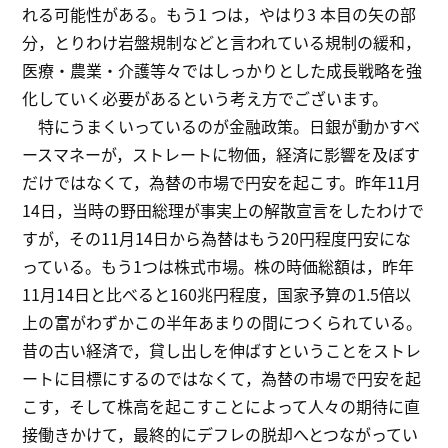
れる可能性がある。もう1 つは，やはり3 本目の矢の部
分，とりわけ岩盤規制などと言われている規制の緩和，
医療・農業・介護等々ではしっかりとした成長戦略を強
化していく必要があるという考え方でございます。
特にうまくいっているのが金融政策。日銀が動かすベ
ースマネーが，ストレートに物価，経済に影響を及ぼす
だけではなくて，為替の市場で円安を起こす。昨年11月
14日，当時の野田総理が事実上の解散宣言をしたわけで
すが，その11月14日から為替はもう20円程度円安にな
っている。もう1つは株式市場。株の時価総額は，昨年
11月14日と比べると160兆円程度，国家予算の1.5倍以
上の富がわずかこの半年あまりの間につくられている。
昔の古い経済で，貸し出しを伸ばすということをストレ
ートに目標にするのではなくて，為替の市場で円安を起
こす，そして株高を起こすことによって人々の期待に直
接働きかけて，最終的にデフレの脱却へとつながってい