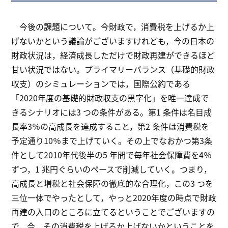
今後の課題について。今財政で，消費税を上げるか上
げないかという議論がございますけれども，今の日本の
財政状況は，経済成長しただけで財政再建ができるほど
甘い状況ではない。プライマリーバランス（基礎的財政
収支）のシミュレーションでは，国際公約である
「2020年度の基礎的財政収支の黒字化」を唯一達成で
きるシナリオには3 つの条件がある。第1 条件は名目成
長率3％の高成長を達成すること，第2 条件は消費税を
予定通り10％まで上げていく。その上でなおかつ第3条
件として2010年代後半の5 年間で毎年社会保障費を4％
ずつ，1 兆円ぐらいのペースで削減していく。つまり，
高成長と増税と社会保障の徹底的な合理化，この3 つを
三位一体でやったとして，やっと2020年度の時点で財政
再建の入口のところに立てるということでございますの
で，今，その消費税を上げるか上げないかということを