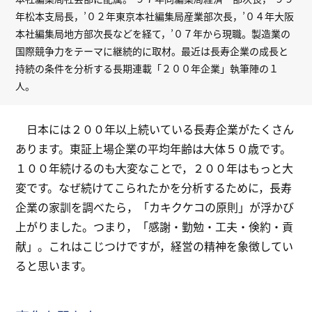
年松本支局長，’０２年東京本社編集局産業部次長，’０４年大阪
本社編集局地方部次長などを経て，’０７年から現職。製造業の
国際競争力をテーマに継続的に取材。最近は長寿企業の成長と
持続の条件を分析する長期連載「２００年企業」執筆陣の１
人。
日本には２００年以上続いている長寿企業がたくさん
あります。東証上場企業の平均年齢は大体５０歳です。
１００年続けるのも大変なことで，２００年はもっと大
変です。なぜ続けてこられたかを分析するために，長寿
企業の家訓を調べたら，「カキクケコの原則」が浮かび
上がりました。つまり，「感謝・勤勉・工夫・倹約・貢
献」。これはこじつけですが，経営の精神を象徴してい
ると思います。