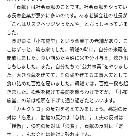
「貢献」は社会貢献のことです。社会貢献をやってい
る長寿企業が意外に多いのです。ある老舗会社の社長が
「これはリスクヘッジやったんや」とおっしゃっていま
した。
長野県に「小布施堂」という栗菓子の老舗があり，こ
こはずっと，篤志家でした。飢饉の時に，自分の米蔵を
開放しました。食い詰めた百姓に米を分け与え，炊き出
しもしました。また，自分たちで“公共事業”をやりまし
た。大きな蔵を建てて，その蔵を建てる工事人夫として
食い詰めた百姓を雇いました。飢饉では，百姓一揆も起
きました。松明を掲げて豪商を襲うわけですが，「小布
施堂」の前は松明を下げて通り過ぎたといいます。
「カキクケコ」の反対を考えてみましょう。感謝の反
対は「忘恩」，勤勉の反対は「怠惰」，工夫の反対は
「模倣」，倹約の反対は「浪費」，貢献の反対は「寄
生」。こんな会社は絶対に残れません。