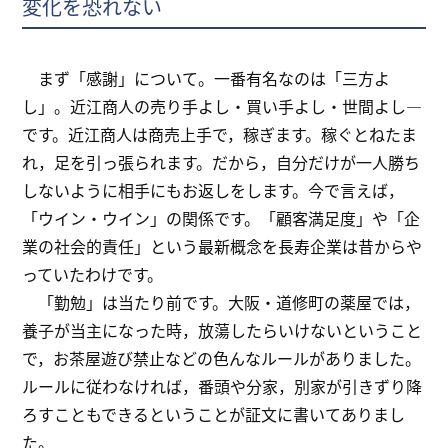
変化を恐れない
まず「感謝」について。一番有名なのは「三方よ
し」。近江商人の売り手よし・買い手よし・世間よし―
です。近江商人は商売上手で，稼ぎます。稼ぐとねたま
れ，足を引っ張られます。だから，自分だけが一人勝ち
しないように相手にもお返しをします。今で言えば，
「ウイン・ウイン」の関係です。「顧客満足度」や「企
業の社会的責任」という最新概念を長寿企業は昔からや
っていたわけです。
「勤勉」は当たり前です。大阪・道修町の薬屋では，
養子が当主になった時，放蕩したらいけないということ
で，お茶屋遊び禁止などの色んなルールがありました。
ルールに従わなければ，番頭や分家，別家が引きずり降
ろすこともできるということが証文に書いてありまし
た。