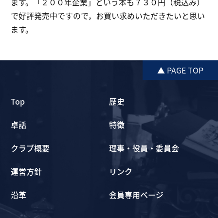
ます。「２００年企業」という本も７３０円（税込み）
で好評発売中ですので，お買い求めいただきたいと思い
ます。
▲ PAGE TOP
Top
歴史
卓話
特徴
クラブ概要
理事・役員・委員会
運営方針
リンク
沿革
会員専用ページ