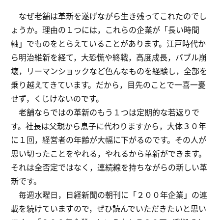
なぜ老舗は革新を遂げながら生き残ってこれたのでし
ょうか。理由の１つには，これらの企業が「長い時間
軸」でものをとらえていることがあります。江戸時代か
ら明治維新を経て，大恐慌や終戦，高度成長，バブル崩
壊，リーマンショックなど色んなものを経験し，全部を
乗り越えてきています。だから，目先のことで一喜一憂
せず，くじけないのです。
老舗ならではの革新のもう１つは定期的な若返りで
す。社長は父親から息子に代わりますから，大体３０年
に１回，経営者の年齢が大幅に下がるのです。その人が
思い切ったことをやれる，やれるから革新ができます。
それは全否定ではなく，連続線を持ちながらの新しい革
新です。
毎週水曜日，日経新聞の朝刊に「２００年企業」の連
載を続けていますので，ぜひ読んでいただきたいと思い