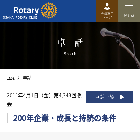
Top
卓 話
卓話
Speech
クラブ概要
運営方針
Top
卓話
沿革
2011年4月1日（金）第4,343回 例
卓話一覧
会
歴史
200年企業・成長と持続の条件
特徴
理事・役員・委員会