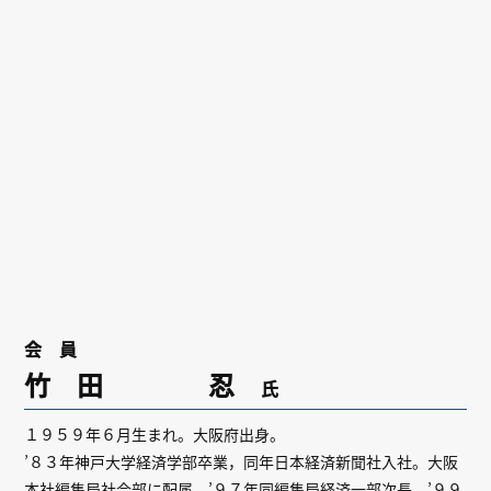
リンク
会員専用ページ
English
会 員
竹 田 忍
氏
１９５９年６月生まれ。大阪府出身。
’８３年神戸大学経済学部卒業，同年日本経済新聞社入社。大阪
本社編集局社会部に配属。’９７年同編集局経済一部次長，’９９