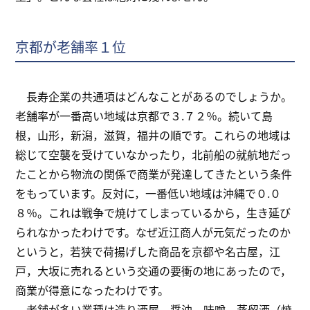
京都が老舗率１位
長寿企業の共通項はどんなことがあるのでしょうか。
老舗率が一番高い地域は京都で３.７２％。続いて島
根，山形，新潟，滋賀，福井の順です。これらの地域は
総じて空襲を受けていなかったり，北前船の就航地だっ
たことから物流の関係で商業が発達してきたという条件
をもっています。反対に，一番低い地域は沖縄で０.０
８％。これは戦争で焼けてしまっているから，生き延び
られなかったわけです。なぜ近江商人が元気だったのか
というと，若狭で荷揚げした商品を京都や名古屋，江
戸，大坂に売れるという交通の要衝の地にあったので，
商業が得意になったわけです。
老舗が多い業種は造り酒屋，醤油，味噌，蒸留酒（焼