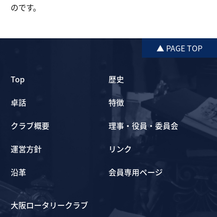
のです。
▲ PAGE TOP
Top
歴史
卓話
特徴
クラブ概要
理事・役員・委員会
運営方針
リンク
沿革
会員専用ページ
大阪ロータリークラブ