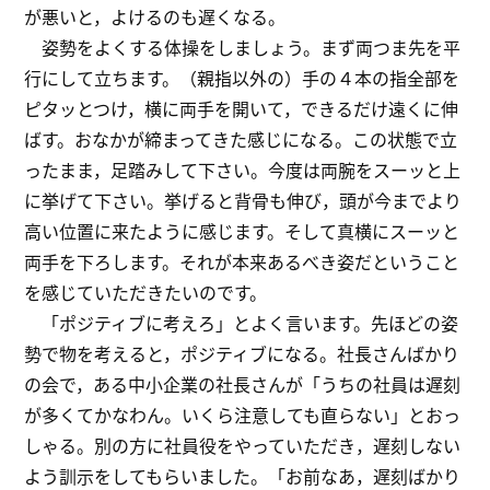
が悪いと，よけるのも遅くなる。
姿勢をよくする体操をしましょう。まず両つま先を平
行にして立ちます。（親指以外の）手の４本の指全部を
ピタッとつけ，横に両手を開いて，できるだけ遠くに伸
ばす。おなかが締まってきた感じになる。この状態で立
ったまま，足踏みして下さい。今度は両腕をスーッと上
に挙げて下さい。挙げると背骨も伸び，頭が今までより
高い位置に来たように感じます。そして真横にスーッと
両手を下ろします。それが本来あるべき姿だということ
を感じていただきたいのです。
「ポジティブに考えろ」とよく言います。先ほどの姿
勢で物を考えると，ポジティブになる。社長さんばかり
の会で，ある中小企業の社長さんが「うちの社員は遅刻
が多くてかなわん。いくら注意しても直らない」とおっ
しゃる。別の方に社員役をやっていただき，遅刻しない
よう訓示をしてもらいました。「お前なあ，遅刻ばかり