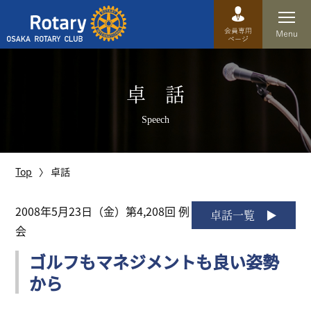
Top
卓 話
卓話
Speech
クラブ概要
運営方針
Top
卓話
沿革
2008年5月23日（金）第4,208回 例
卓話一覧
会
歴史
ゴルフもマネジメントも良い姿勢
特徴
から
理事・役員・委員会