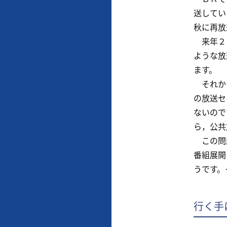
送してい
秋に再放
来年２０
ような放
ます。
それから
の放送セ
ないので
ら，公共
この問題
番組展開
うです。
行く手