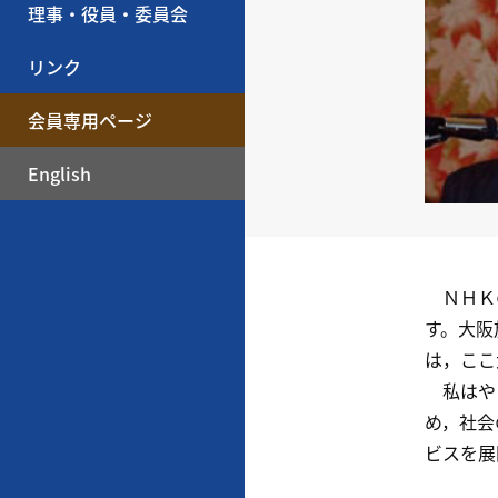
理事・役員・委員会
リンク
会員専用ページ
English
ＮＨＫの
す。大阪
は，ここ
私はやっ
め，社会
ビスを展