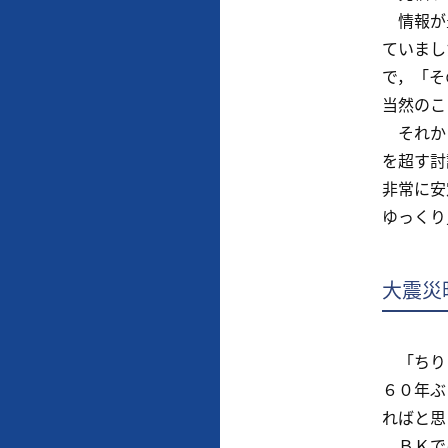
情報が豊
ていまし
で，「そ
当然のこ
それから
を超す討
非常に安
ゆっくり
大震災
「ちりと
６０年ぶ
ればと思
ＢＫでは