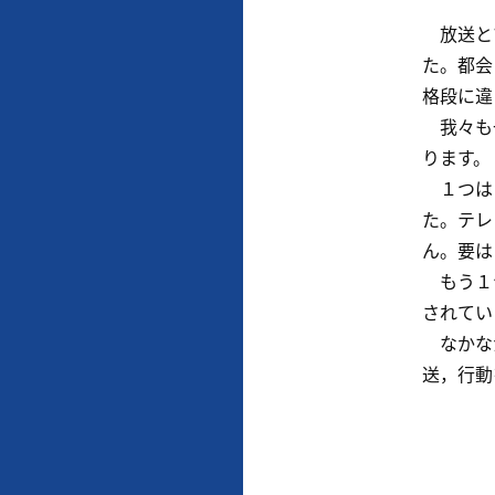
放送とマ
た。都会
格段に違
我々も一
ります。
１つは，
た。テレ
ん。要は
もう１つ
されてい
なかなか
送，行動