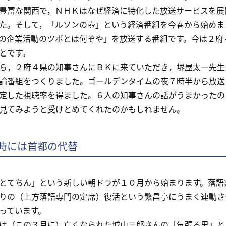
富な関西で，ＮＨＫはなぜ経済に特化した放送サービスを展
た。そして，「ルソンの壺」という経済番組を今春から始めま
の企業活動のツボとは何ぞや」を放送する番組です。今は２府
とです。
，２府４県の知事さんにＢＫに来ていただき，堺屋太一先生
論番組をつくりました。ゴールデンタイムの夜７時半から放送
定した視聴率を得ました。６人の知事さんの話がうまかったの
見てみようと受けとめてくれたのかもしれません。
時には首都の代替
てちん」という新しい朝ドラが１０月から始まります。落語
りの（上方落語専門の定席）復活という繁昌亭にうまく連動さ
っています。
（この３月に）亡くなられた城山三郎さんの「気張る男」と