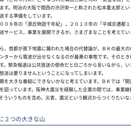
ます。明治の大阪で関西の渋沢栄一と称された松本重太郎とい
送する準備をしています。
０８年の「源氏物語千年紀」，２０１０年の「平城京遷都１
送サービス，事業を展開できるか，さまざまなことを考えてい
，首都が直下地震に襲われた場合の代替論が，ＢＫの最大の
ンターから電波が出せなくなるのが最悪の事態です。そのとき
す。緊急報道は公共放送の使命だと日ごろから言いながら，い
放送は要りませんということになってしまいます。
を大きな番組にできないかなと考えています。ＢＫでは「関
を図っています。阪神大震災を経験した企業の間では，事業継
そういうものを含め，災害，震災という観点からつくりたいな
に２つの大きな山