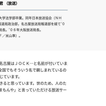
君
（放送）
田大学法学部卒業。同年日本放送協会（ＮＨ
報道局政治部，名古屋放送局報道部を経て’０
局長。’０６年大阪放送局長。
Ｆ／米山準）。
名古屋はＪＯＣＫ…と名前が付いていま
全国でもそういう名で親しまれているの
じています。
きると思っています。世のため，人のた
まもんや」と言っていただける放送サー