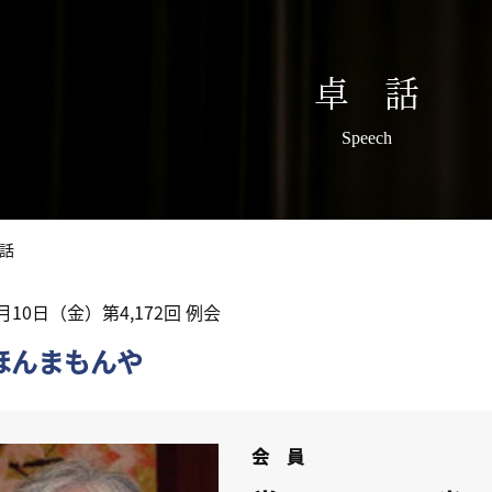
卓 話
Speech
話
8月10日（金）第4,172回 例会
ほんまもんや
会 員