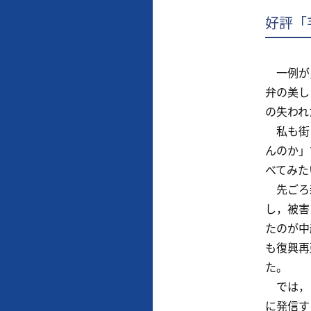
好評「
一例が，
弁の美し
の失われ
私も街に
んのか」
べてみた
先ごろ新
し，被害
たのが中
も復興再
た。
では，「
に発信す