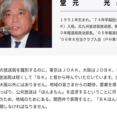
堂 元 光
１９５１年生まれ。’７４年早稲
Ｋ）入局。北九州放送局放送部，
０年報道局政治部長。’０５年報道
’０６年８月当クラブ入会（ＰＨ準
放送局を識別するのに，東京はＪＯＡＫ，大阪はＪＯＢＫ，
放送局は短くして「ＢＫ」と昔から呼んでいただいています。
大阪以外にはありません。地域の皆さまからの期待，愛着を感
ぱり，公共放送は「ほんまもん」を追求するということに尽
のため，地域のためにある。関西弁で表現すると，「ＢＫほん
開しなければなりません。