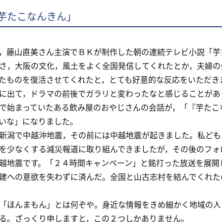
芋たこなんきん」
藤山直美さん主演でＢＫが制作した朝の連続テレビ小説「芋
さ，大阪の文化，風土をよく全国発信してくれたとか，夫婦の
たものを復活させてくれたと，とても好意的な反応をいただき
出て，ドラマの前後でガラリと変わったなと感じることがあ
で始まっていたある飲み屋のおやじさんの会話が，「『芋たこ
いな」になりました。
潟で中越沖地震，その前には中越地震が起きました。私ども
を少なくする減災報道に取り組んできましたが，その後のフォ
越地震です。「２４時間キャンペーン」と銘打った放送を展開
建への意欲を失わずに済んだ。全国と山古志村を結んでくれた
ほんまもん」とは何ぞや。身近な情報をきめ細かく地域の人
る。ざっくり申しますと，この２つしかありません。