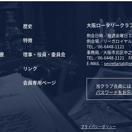
大阪ロータリークラ
歴史
例会日時／毎週金曜日 12
特徴
例会場／リーガロイヤル
TEL／06-6448-1121
事務局／大阪市北区中之島
要
理事・役員・委員会
TEL／06-6448-1121 F
E-MAIL：
secretariat@o
リンク
会員専用ページ
当クラブ会員には
パスワードをお忘
プライバシーポリシー