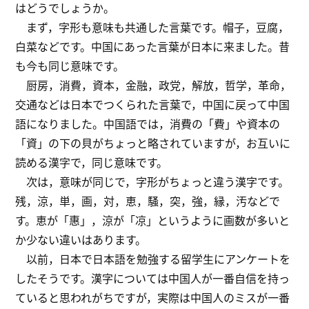
はどうでしょうか。
まず，字形も意味も共通した言葉です。帽子，豆腐，
白菜などです。中国にあった言葉が日本に来ました。昔
も今も同じ意味です。
厨房，消費，資本，金融，政党，解放，哲学，革命，
交通などは日本でつくられた言葉で，中国に戻って中国
語になりました。中国語では，消費の「費」や資本の
「資」の下の貝がちょっと略されていますが，お互いに
読める漢字で，同じ意味です。
次は，意味が同じで，字形がちょっと違う漢字です。
残，涼，単，画，対，恵，騒，突，強，縁，汚などで
す。恵が「惠」，涼が「凉」というように画数が多いと
か少ない違いはあります。
以前，日本で日本語を勉強する留学生にアンケートを
したそうです。漢字については中国人が一番自信を持っ
ていると思われがちですが，実際は中国人のミスが一番