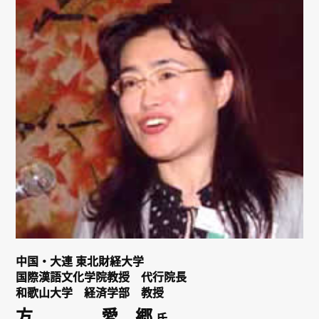
リンク
会員専用ページ
English
中国・大連 東北財経大学
国際漢語文化学院教授 代行院長
和歌山大学 経済学部 教授
方 愛 郷
氏