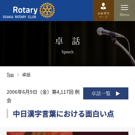
Top
卓 話
卓話
Speech
クラブ概要
運営方針
Top
卓話
沿革
2006年6月9日（金）第4,117回 例
卓話一覧
会
歴史
中日漢字言葉における面白い点
特徴
理事・役員・委員会