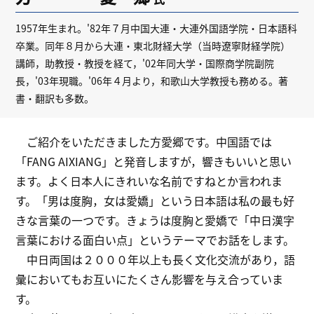
1957年生まれ。'82年７月中国大連・大連外国語学院・日本語科
卒業。同年８月から大連・東北財経大学（当時遼寧財経学院）
講師，助教授・教授を経て，'02年同大学・国際商学院副院
長，'03年現職。'06年４月より，和歌山大学教授も務める。著
書・翻訳も多数。
ご紹介をいただきました方愛郷です。中国語では
「FANG AIXIANG」と発音しますが，響きもいいと思い
ます。よく日本人にきれいな名前ですねとか言われま
す。「男は度胸，女は愛嬌」という日本語は私の最も好
きな言葉の一つです。きょうは度胸と愛嬌で「中日漢字
言葉における面白い点」というテーマでお話をします。
中日両国は２０００年以上も長く文化交流があり，語
彙においてもお互いにたくさん影響を与え合っていま
す。