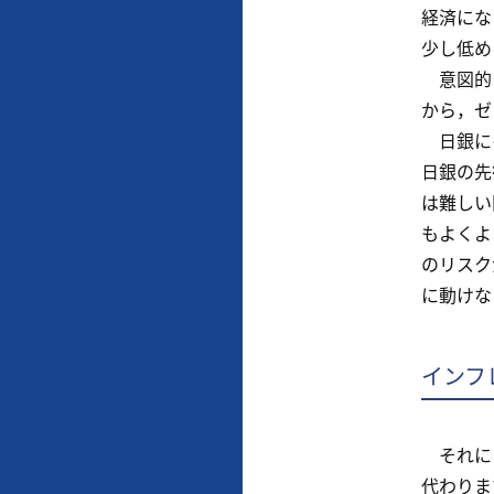
経済にな
少し低め
意図的に
から，ゼ
日銀にイ
日銀の先
は難しい
もよくよ
のリスク
に動けな
インフ
それに日
代わりま