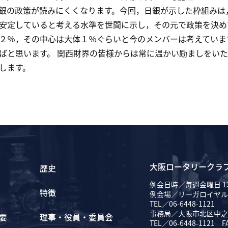
銀の政策が読みにくくなります。今回，日銀が示した枠組みは
安定していると考える水準を世間に示し，その元で政策を決め
２％，その中心は大体１％ぐらいと今のメンバーは考えていま
ばと思います。 関西財界の皆様からは常に温かい励ましをい
します。
大阪ロータリークラ
歴史
例会日時／毎週金曜日 12
特徴
例会場／リーガロイヤル
TEL／06-6448-1121
事務局／大阪市北区中之島
要
理事・役員・委員会
TEL／06-6448-1121 F