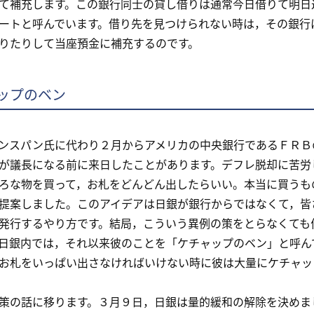
て補充します。この銀行同士の貸し借りは通常今日借りて明日
ートと呼んでいます。借り先を見つけられない時は，その銀行
りたりして当座預金に補充するのです。
ップのベン
スパン氏に代わり２月からアメリカの中央銀行であるＦＲＢ
が議長になる前に来日したことがあります。デフレ脱却に苦労
ろな物を買って，お札をどんどん出したらいい。本当に買うも
提案しました。このアイデアは日銀が銀行からではなくて，皆
発行するやり方です。結局，こういう異例の策をとらなくても
日銀内では，それ以来彼のことを「ケチャップのベン」と呼ん
お札をいっぱい出さなければいけない時に彼は大量にケチャッ
の話に移ります。３月９日，日銀は量的緩和の解除を決めま