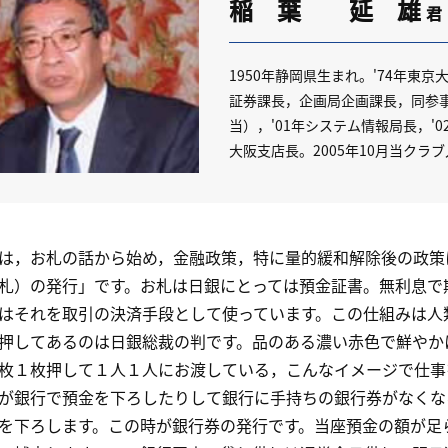
稲 葉 延 雄
君
1950年静岡県生まれ。'74年東
証券課長，企画局企画課長，同参事
当），'01年システム情報局長，'0
大阪支店長。2005年10月当ク
，お札の話から始め，金融政策，特に量的緩和解除後の政策
札）の発行」です。お札は日銀にとっては預金証書。無利息で
はそれを取引の決済手段として使っています。この仕組みは人
押してあるのは日銀総裁の判です。品のある濃い赤色で鮮やか
枚１枚押して１人１人にお渡している，こんなイメージで仕事
銀行で預金を下ろしたりして銀行に手持ちの銀行券がなくな
を下ろします。この時が銀行券の発行です。当座預金の額が足