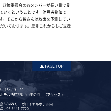
，政策委員会の各メンバーが長い目で見
ていくということです。消費者物価で
す。そこから皆さんは政策を予測してい
ただいております。是非これからもご支援
▲ PAGE TOP
ブ
：15～13：30
ホテル西館2階「山楽の間」（
アクセス
）
5-3-68 リーガロイヤルホテル内
AX／06-6441-7720