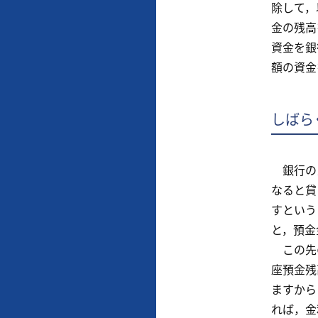
除して，
金の残高
資金を銀
額の資金
しばら
銀行の当
なると貸
すという
と，預金
この先の
座預金残
ますから
れば，金