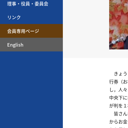
理事・役員・委員会
リンク
会員専用ページ
English
きょうは
行券（お
し，人々
中央下に
が判を１
皆さんが
からお金