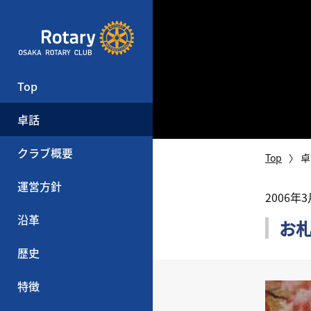
Top
卓話
クラブ概要
Top
卓
運営方針
2006年
沿革
お
歴史
特徴