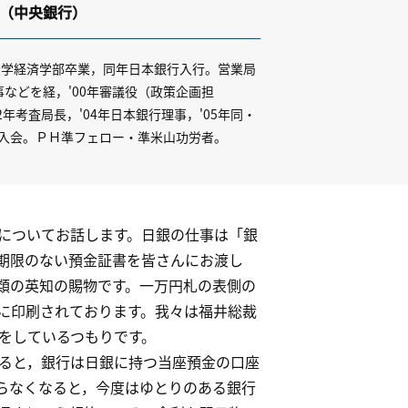
（中央銀行）
京大学経済学部卒業，同年日本銀行入行。営業局
などを経，'00年審議役（政策企画担
2年考査局長，'04年日本銀行理事，'05年同・
ラブ入会。ＰＨ準フェロー・準米山功労者。
についてお話します。日銀の仕事は「銀
期限のない預金証書を皆さんにお渡し
類の英知の賜物です。一万円札の表側の
に印刷されております。我々は福井総裁
をしているつもりです。
ると，銀行は日銀に持つ当座預金の口座
らなくなると，今度はゆとりのある銀行