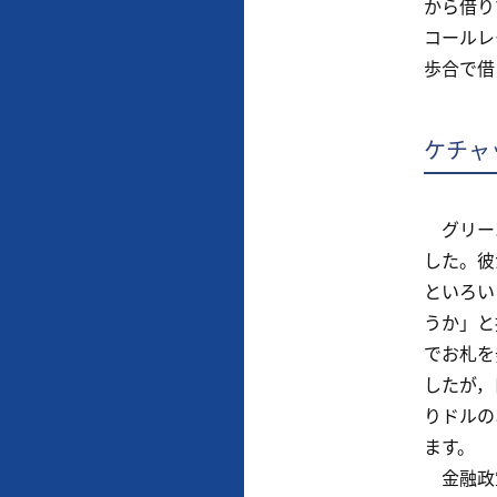
から借り
コールレ
歩合で借
ケチャ
グリーン
した。彼
といろい
うか」と
でお札を
したが，
りドルの
ます。
金融政策