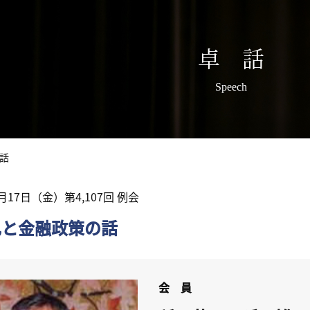
卓 話
Speech
話
3月17日（金）第4,107回 例会
札と金融政策の話
会 員