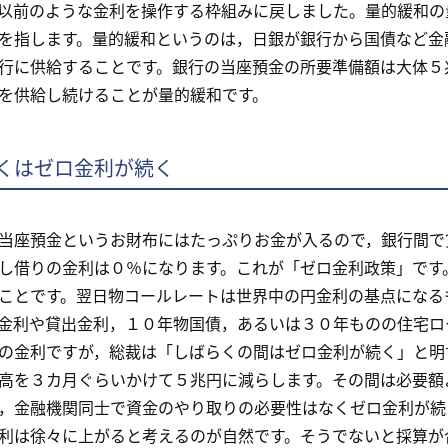
以前のような金利を操作する枠組みに戻しました。量的緩和の
を指します。量的緩和というのは，日銀が銀行から国債など金
行に供給することです。銀行の当座預金の所要準備額は大体５
を供給し続けることが量的緩和です。
くはゼロ金利が続く
座預金というお財布にはたっぷりお金が入るので，銀行間で
し借りの金利は０％になります。これが「ゼロ金利政策」です
ことです。翌日物コールレートは世界中の円金利の基点になる
金利や貸出金利，１０年物国債，あるいは３０年ものの住宅ロ
金利ですが，総裁は「しばらくの間はゼロ金利が続く」と明
高を３カ月ぐらいかけて５兆円に減らします。その間は必要額
，金融機関同士で資金のやり取りの必要性はなくゼロ金利が続
利は徐々に上がると考えるのが自然です。そうでないと採算が