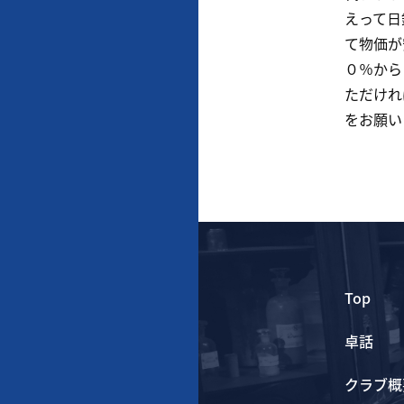
えって日
て物価が
０％から
ただけれ
をお願い
Top
卓話
クラブ概