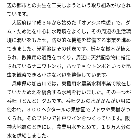
辺の都市との共生を工夫しようという取り組みがなされ
ています。
大阪府は平成３年から始めた「オアシス構想」で，ダ
ム・ため池を中心に水環境をよくし，その周辺の生活環
境に潤いをもたせ，防災的な機能を整備する事業を進め
てきました。光明池はその代表です。様々な樹木が植え
られ，散策用の道路をつくり，周辺に天然記念物に指定
されているナニワトンボ，ハッチョウトンボといった昆
虫を観察できる小さな水辺を整備しています。
兵庫県の加古川では，東播用水農業水利事業で散在し
ていたため池を統合する水利を行いました。その一つが
呑吐（どんど）ダムです。呑吐ダムの水がかんがい用に
使われ，３００ヘクタールの果樹園でブドウや果樹がつ
くられ，そのブドウで神戸ワインをつくっています。阪
神大地震のときには，農業用水をとめて，１８万人分の
水を供給しました。