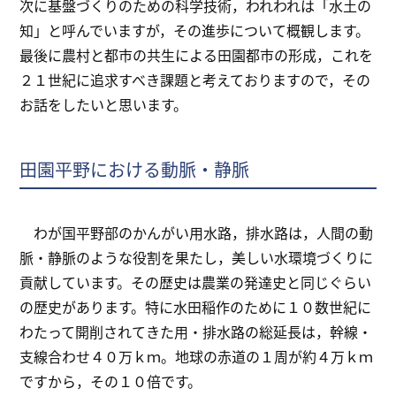
次に基盤づくりのための科学技術，われわれは「水土の
知」と呼んでいますが，その進歩について概観します。
最後に農村と都市の共生による田園都市の形成，これを
２１世紀に追求すべき課題と考えておりますので，その
お話をしたいと思います。
田園平野における動脈・静脈
わが国平野部のかんがい用水路，排水路は，人間の動
脈・静脈のような役割を果たし，美しい水環境づくりに
貢献しています。その歴史は農業の発達史と同じぐらい
の歴史があります。特に水田稲作のために１０数世紀に
わたって開削されてきた用・排水路の総延長は，幹線・
支線合わせ４０万ｋｍ。地球の赤道の１周が約４万ｋｍ
ですから，その１０倍です。