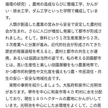
循環の研究），農地の造成ならびに整備工学，かんが
い・排水工学，ダム工学といった学問で構成していま
す。
人類が創造した農業の営みから安全で安定した農村社
会が生まれ，さらに人口が増加し発展して都市が形成さ
れました。そして，食料という１次生産産業から２次，
３次産業へと分業が進み，近代的社会が形成されてきた
歴史的発展過程を考えると，農村と都市の共生とか連
携，あるいは協調は当然の姿です。私の考える田園都市
とは，高い生産性と美しい田園景観をもつ農業地帯で，
かつ都市的利便性や文化度を備えもつ農・市民混住・共
生の安心・安全な地域社会です。
実際の事例を紹介しましょう。大阪府和泉市に光明池
があります。堺市を中心に和泉市等４カ 町村に水を分配
しており，現在１６０ヘクタールの農地にかんがいして
います。光明池を中心にした水環境をよくして，この周