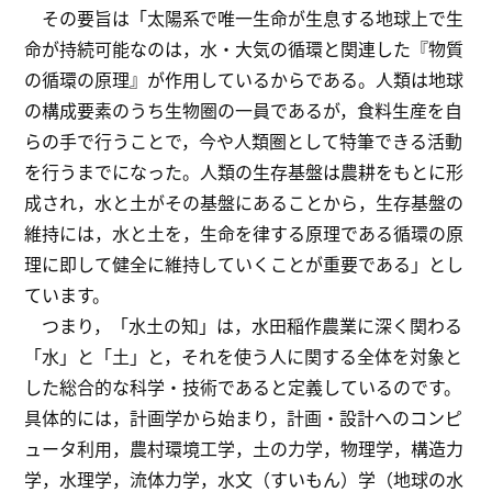
その要旨は「太陽系で唯一生命が生息する地球上で生
命が持続可能なのは，水・大気の循環と関連した『物質
の循環の原理』が作用しているからである。人類は地球
の構成要素のうち生物圈の一員であるが，食料生産を自
らの手で行うことで，今や人類圈として特筆できる活動
を行うまでになった。人類の生存基盤は農耕をもとに形
成され，水と土がその基盤にあることから，生存基盤の
維持には，水と土を，生命を律する原理である循環の原
理に即して健全に維持していくことが重要である」とし
ています。
つまり，「水土の知」は，水田稲作農業に深く関わる
「水」と「土」と，それを使う人に関する全体を対象と
した総合的な科学・技術であると定義しているのです。
具体的には，計画学から始まり，計画・設計へのコンピ
ュータ利用，農村環境工学，土の力学，物理学，構造力
学，水理学，流体力学，水文（すいもん）学（地球の水