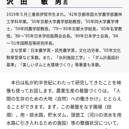
沢 田 敏 男
氏
1919年５月三重県伊賀市生まれ。'42年京都帝国大学農学部農林
工学科卒業。'50年京都大学農学部助教授，'55年同大学農学博
士，'59年同農学部教授。'79～'85年京都大学総長，'85年名誉教
授。'86～'95年日本学術振興会会長。'89年日本学士会員，'94
～'01年国際高等研究所長。
主な受章：日本農学賞・読売農学賞，文化功労者，'05年文化
勲章受章など多数。また，「水利施設工学」・「ダム計画設計
基準」「美しいダムと水環境づくり」等著書も多数。
本日は私が約半世紀にわたって研究してきたことを映
像も使ってお話します。農業生産の基盤づくりは，「人
間の生存のための大地（自然）への働きかけ」ととらえ
ることができます。まず，この基盤をなす圃場（田
畑），用・排水路，貯水ダム，頭首工（河川の流水を用
水路に引き入れるための施設）等の整備状況について，