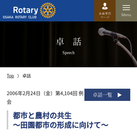
Top
卓 話
卓話
Speech
クラブ概要
運営方針
Top
卓話
沿革
2006年2月24日（金）第4,104回 例
卓話一覧
会
歴史
都市と農村の共生
特徴
～田園都市の形成に向けて～
理事・役員・委員会