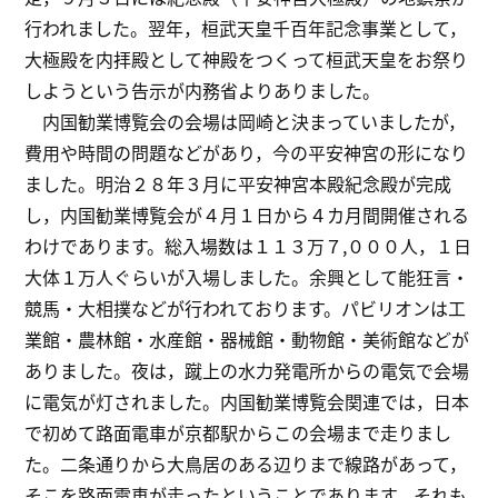
行われました。翌年，桓武天皇千百年記念事業として，
大極殿を内拝殿として神殿をつくって桓武天皇をお祭り
しようという告示が内務省よりありました。
内国勧業博覧会の会場は岡崎と決まっていましたが，
費用や時間の問題などがあり，今の平安神宮の形になり
ました。明治２８年３月に平安神宮本殿紀念殿が完成
し，内国勧業博覧会が４月１日から４カ月間開催される
わけであります。総入場数は１１３万７,０００人，１日
大体１万人ぐらいが入場しました。余興として能狂言・
競馬・大相撲などが行われております。パビリオンは工
業館・農林館・水産館・器械館・動物館・美術館などが
ありました。夜は，蹴上の水力発電所からの電気で会場
に電気が灯されました。内国勧業博覧会関連では，日本
で初めて路面電車が京都駅からこの会場まで走りまし
た。二条通りから大鳥居のある辺りまで線路があって，
そこを路面電車が走ったということであります。それも