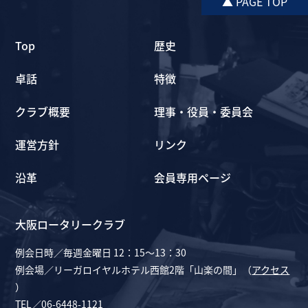
▲ PAGE TOP
Top
歴史
卓話
特徴
クラブ概要
理事・役員・委員会
運営方針
リンク
沿革
会員専用ページ
大阪ロータリークラブ
例会日時／毎週金曜日 12：15～13：30
例会場／リーガロイヤルホテル西館2階「山楽の間」（
アクセス
）
TEL／06-6448-1121