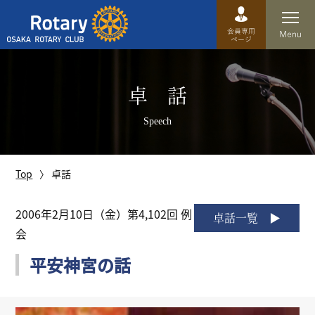
Top
卓 話
卓話
Speech
クラブ概要
運営方針
Top
卓話
沿革
2006年2月10日（金）第4,102回 例
卓話一覧
会
歴史
平安神宮の話
特徴
理事・役員・委員会