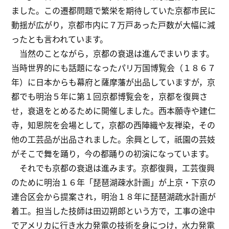
ました。この遷都問題で繁栄を期待していた京都市民に
動揺が広がり，京都市内に７万戸あった戸数が大幅に減
ったとも言われています。
当然のことながら，京都の衰退は進んでまいります。
当時世界的にも話題になったパリ万国博覧会（１８６７
年）に日本からも幕府と薩摩藩が出品していますが，京
都でも明治５年に第１回京都博覧会を，京都を復興さ
せ，衰退をとめるために開催しました。西本願寺や建仁
寺，知恩院を会場として，京都の西陣織や友禅染，その
他の工芸品が出品されました。余興として，祇園の芸妓
がそこで舞を踊り，今の都踊りの初演になっています。
それでも京都の衰退は進みます。京都復興，工芸復興
のために明治１６年「琵琶湖疎水計画」が上京・下京の
連合区会から提案され，明治１８年に琵琶湖疏水計画が
着工。担当した技師は田辺朔郎という方で，工事の途中
でアメリカに行き水力発電の技術を身につけ，水力発電