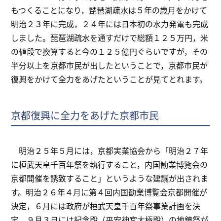
もつくることになり，琵琶湖疏水は５年の歳月をかけて
明治２３年に完成，２４年には日本初の水力発電も完成
しました。琵琶湖疏水を通すだけで総額１２５万円，米
の値段で換算すると今の１２５億円ぐらいですが，その
半分以上を京都市民が出したということで，京都市民が
復興をかけて全力をあげたということが見てとれます。
京都復興に全力をあげた京都市民
明治２５年５月には，京都実業協会から「明治２７年
に桓武天皇千百年祭を執行すること，内国勧業博覧会の
京都開催を誘致すること」というような建議が出されま
す。明治２６年４月に第４回内国勧業博覧会京都開催が
決定，６月には政府が桓武天皇千百年祭事業計画を決
定，９月３日には紀念殿（平安神宮大極殿）の地鎮祭が