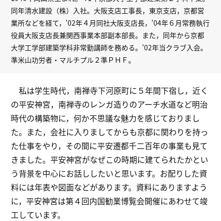
同年清水建設（株）入社。大阪支店工事長，東京支店，京都営
業所などを経て，'02年４月同社大阪支店長，'04年６月常務執行
役員大阪支店長兼関西事業本部副本部長。また，同年から京都
大学工学部建築学科非常勤講師を務める。'02年当クラブ入会。
準米山功労者・マルチプル２準ＰＨＦ。
私は学生時代，南禅寺下河原町に５年間下宿し，近く
の平安神宮，南禅寺のレンガ造りのアーチ水道など明治
時代の構築物に，何か不思議な魅力を感じておりまし
た。また，会社に入りましてからも京都に関わりを持っ
た仕事をやり，その間に平安遷都千二百年の事業も見て
きました。平安神宮がなぜこの時期に建てられたかとい
う背景を中心にお話ししたいと思います。お配りした資
料には年表や図面などがあります。資料にありますよう
に，平安神宮は第４回内国勧業博覧会開催にあわせて竣
工しています。