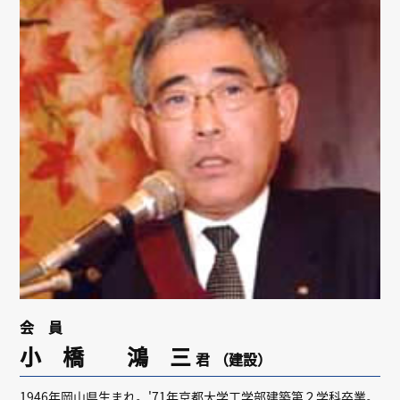
リンク
会員専用ページ
English
会 員
小 橋 鴻 三
君
（建設）
1946年岡山県生まれ。'71年京都大学工学部建築第２学科卒業。