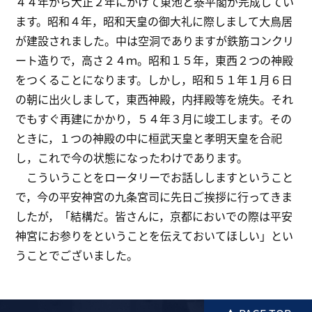
４４年から大正２年にかけて東池と泰平閣が完成してい
ます。昭和４年，昭和天皇の御大礼に際しまして大鳥居
が建設されました。中は空洞でありますが鉄筋コンクリ
ート造りで，高さ２４ｍ。昭和１５年，東西２つの神殿
をつくることになります。しかし，昭和５１年１月６日
の朝に出火しまして，東西神殿，内拝殿等を焼失。それ
でもすぐ再建にかかり，５４年３月に竣工します。その
ときに，１つの神殿の中に桓武天皇と孝明天皇を合祀
し，これで今の状態になったわけであります。
こういうことをロータリーでお話ししますということ
で，今の平安神宮の九条宮司に先日ご挨拶に行ってきま
したが，「結構だ。皆さんに，京都においでの際は平安
神宮にお参りをということを伝えておいてほしい」とい
うことでございました。