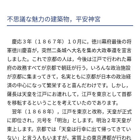
不思議な魅力の建築物，平安神宮
慶応３年（１８６７年）１０月に，徳川幕府最後の将
軍徳川慶喜が，突然二条城へ大名を集め大政奉還を宣言
しました。これで京都の人は，今後は江戸で行われた幕
府の政務すべてが京都で朝廷が行う，いろんな政治施設
が京都に集まってきて，名実ともに京都が日本の政治経
済の中心になって繁栄すると喜んだわけです。しかし，
薩長は天皇を江戸にお連れして，江戸を東京として首都
を移転するということを考えていたのであります。
翌年（１８６８年），江戸を東京と改称，天皇が正式
に即位され，元号を「明治」とします。明治２年天皇が
東上します。京都では「天皇は行幸に出て帰ってきてい
ない」と言う人もいますが，実質上の東京遷都が行われ