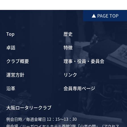
▲ PAGE TOP
Top
歴史
卓話
特徴
クラブ概要
理事・役員・委員会
運営方針
リンク
沿革
会員専用ページ
大阪ロータリークラブ
例会日時／毎週金曜日 12：15～13：30
例会場／リーガロイヤルホテル西館2階「山楽の間」（
アクセス