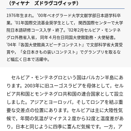
（ティヤナ ズドラヴコヴィッチ）
1976年生まれ。 '00年ベオグラード大学文献学部日本語学科卒
業。'01年国際交流基金奨学生として， 関西国際センターで大学
院日本語研修コース入学・終了。'02年2月セルビア・モンテネ
グロ外務省入省， 同年４月在日同国大使館勤務・大使秘書。
'04年『各国大使館員スピーチコンテスト』で文部科学省大賞受
賞や，「全日本きもの装いコンテスト」でグランプリを取るな
ど幅広く日本で活躍中。
セルビア・モンテネグロという国はバルカン半島にあ
ります。2003年に旧ユーゴスラビアを母体として，セル
ビア共和国とモンテネグロ共和国の連合国家として設立
しました。アジアとヨーロッパ，そしてロシアを結ぶ重
要な交差点の位置にあります。セルビアは主に大陸性気
候で，年間の気温がマイナス２度から32度と温度差があ
り，日本と同じように四季に富んだ気候です。一方，ア