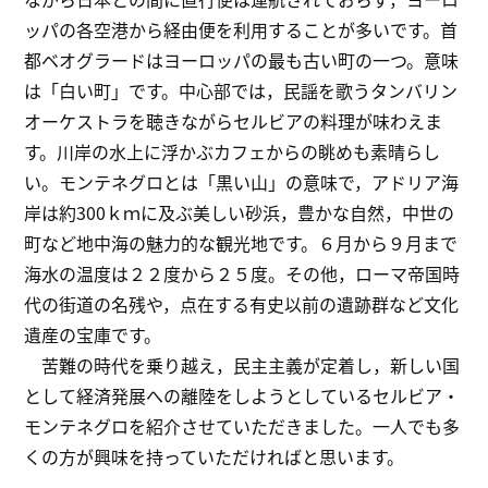
ッパの各空港から経由便を利用することが多いです。首
都ベオグラードはヨーロッパの最も古い町の一つ。意味
は「白い町」です。中心部では，民謡を歌うタンバリン
オーケストラを聴きながらセルビアの料理が味わえま
す。川岸の水上に浮かぶカフェからの眺めも素晴らし
い。モンテネグロとは「黒い山」の意味で，アドリア海
岸は約300ｋｍに及ぶ美しい砂浜，豊かな自然，中世の
町など地中海の魅力的な観光地です。６月から９月まで
海水の温度は２２度から２５度。その他，ローマ帝国時
代の街道の名残や，点在する有史以前の遺跡群など文化
遺産の宝庫です。
苦難の時代を乗り越え，民主主義が定着し，新しい国
として経済発展への離陸をしようとしているセルビア・
モンテネグロを紹介させていただきました。一人でも多
くの方が興味を持っていただければと思います。