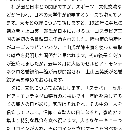
わが国と日本との関係ですが，スポーツ，文化交流な
どが行われ，日本の大学生が留学するケースも増えてい
ます。大阪との絆について話しますと，1929年に金鳥の
創立者・上山英一郎氏が日本におけるユーゴスラビア王
国の最初の名誉領事に任命されました。除虫菊の原産地
がユーゴスラビアであり，上山氏が除虫菊を使った蚊取
り線香を発明した関係だと思われます。その後長く交流
が途絶えましたが，去年８月に大阪でセルビア・モンテ
ネグロ名誉総領事館が再び開設され，上山直英氏が名誉
総領事を務めておられます。
次に，文化についてお話しします。「スラバ」。セル
ビア・モンテネグロ特有のお祝いです。年間を通して多
くの聖人の日があり，家族はそれぞれ，その中の一人を
信仰しています。信仰する聖人の日になると，家族皆で
集まり特別な昼食を食べ祝います。大きなケーキに一つ
だけコインが入れ，そのコインを含むケーキを食べた人