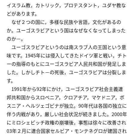
イスラム教，カトリック，プロテスタント，ユダヤ教な
どがあります。
なぜ２つの国に，多様な民族や言語，文化があるの
か。ユーゴスラビアという国はなぜなくなってしまった
のか－。
ユーゴスラビアというのは南スラブ人の王国という意
味です。1945年には侵入してきたドイツ軍と戦い，チト
ーの指導のもとにユーゴスラビア人民共和国が発足しま
した。しかしチト－の死後，ユーゴスラビアは分裂しま
す。
1991年から92年にかけ，ユーゴスラビア社会主義連
邦共和国からスロベニア，クロアチア，マケドニア，ボ
スニア・ヘルツェゴビナが独立。90年代は各国の独立に
伴う内戦があり，厳しい社会状況が続きました。2000年
にミロシェビッチ政権の崩壊後，事態は徐々に改善され
03年２月に連合国家セルビア・モンテネグロが建国され