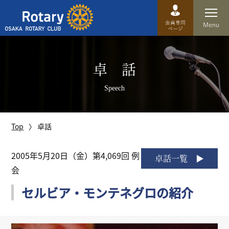
Top
卓 話
卓話
Speech
クラブ概要
運営方針
Top
卓話
沿革
2005年5月20日（金）第4,069回 例
卓話一覧
会
歴史
セルビア・モンテネグロの紹介
特徴
理事・役員・委員会