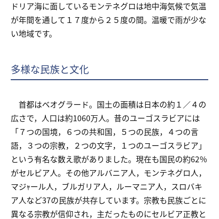
ドリア海に面しているモンテネグロは地中海気候で気温
が年間を通して１７度から２５度の間。温暖で雨が少な
い地域です。
多様な民族と文化
首都はベオグラード。国土の面積は日本の約１／４の
広さで，人口は約1060万人。昔のユーゴスラビアには
「７つの国境，６つの共和国，５つの民族，４つの言
語，３つの宗教，２つの文字，１つのユーゴスラビア」
という有名な数え歌がありました。現在も国民の約62％
がセルビア人。その他アルバニア人，モンテネグロ人，
マジｬール人，ブルガリア人，ルーマニア人，スロバキ
ア人など37の民族が共存しています。宗教も民族ごとに
異なる宗教が信仰され，主だったものにセルビア正教と