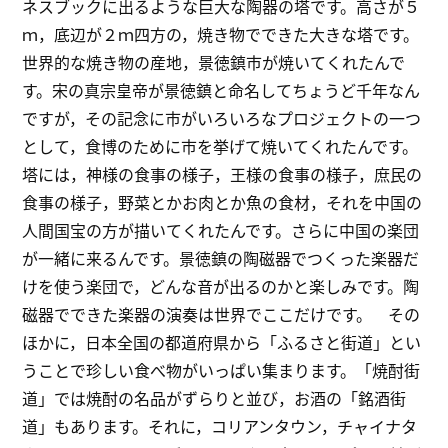
ネスブックに出るような巨大な陶器の塔です。高さが５
ｍ，底辺が２ｍ四方の，焼き物でできた大きな塔です。
世界的な焼き物の産地，景徳鎮市が焼いてくれたんで
す。宋の真宗皇帝が景徳鎮と命名してちょうど千年なん
ですが，その記念に市がいろいろなプロジェクトの一つ
として，食博のために市を挙げて焼いてくれたんです。
塔には，神様の食事の様子，王様の食事の様子，庶民の
食事の様子，野菜とかお肉とか魚の食材，それを中国の
人間国宝の方が描いてくれたんです。さらに中国の楽団
が一緒に来るんです。景徳鎮の陶磁器でつくった楽器だ
けを使う楽団で，どんな音が出るのかと楽しみです。陶
磁器でできた楽器の演奏は世界でここだけです。 その
ほかに，日本全国の都道府県から「ふるさと街道」とい
うことで珍しい食べ物がいっぱい集まります。「焼酎街
道」では焼酎の名品がずらりと並び，お酒の「銘酒街
道」もあります。それに，コリアンタウン，チャイナタ