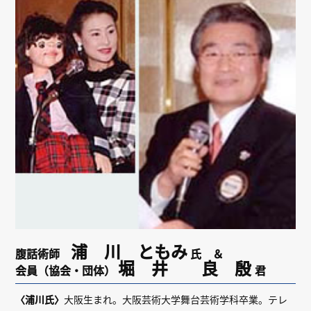
リンク
会員専用ページ
English
浦 川 ともみ
腹話術師
氏 ＆
堀 井 良 殷
会員（協会・団体）
君
〈浦川氏〉
大阪生まれ。大阪芸術大学舞台芸術学科卒業。テレ