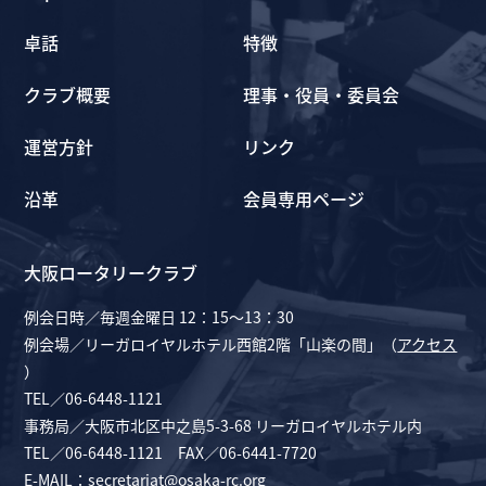
卓話
特徴
クラブ概要
理事・役員・委員会
運営方針
リンク
沿革
会員専用ページ
大阪ロータリークラブ
例会日時／毎週金曜日 12：15～13：30
例会場／リーガロイヤルホテル西館2階「山楽の間」（
アクセス
）
TEL／06-6448-1121
事務局／大阪市北区中之島5-3-68 リーガロイヤルホテル内
TEL／06-6448-1121 FAX／06-6441-7720
E-MAIL：
secretariat@osaka-rc.org