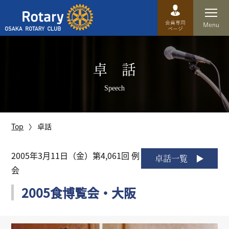
Top
卓 話
卓話
Speech
クラブ概要
運営方針
Top
卓話
沿革
2005年3月11日（金）第4,061回 例
卓話一覧
会
歴史
2005食博覧会・大阪
特徴
理事・役員・委員会