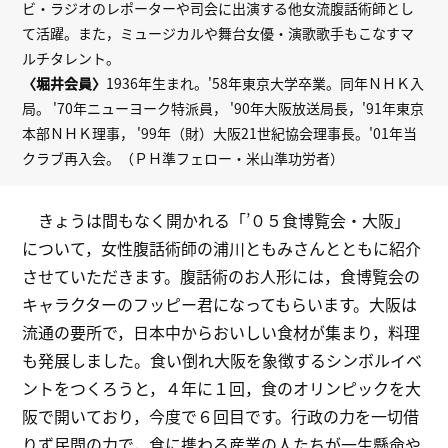
ビ・ラジオのレポーターや司会に出演する他女流腹話術師とし
て活躍。また，ミュージカルや舞台女優・演歌歌手もこなすマ
ルチタレント。
〈堀井会員〉
1936年生まれ。'58年東京大学卒業。同年ＮＨＫ入
局。 '70年ニューヨーク特派員， '90年大阪放送局長，'91年東京
本部ＮＨＫ理事， '99年（財）大阪21世紀協会理事長。'01年当
クラブ再入会。（ＰＨ準フェロー・米山準功労者）
きょうは間もなく開かれる「’０５食博覧会・大阪」
について，女性腹話術師の浦川ともみさんとともに紹介
させていただきます。腹話術のお人形には，食博覧会の
キャラクターのフッピー君になってもらいます。大阪は
流通の要所で，日本中からおいしい食材が集まり，料理
も発展しました。食い倒れ大阪を象徴するシンボルイベ
ントをつくろうと，４年に１回，食のオリンピックを大
阪で開いており，今度で６回目です。行政の力を一切借
りず民間の力で，食に携わる産業の人たちが一生懸命や