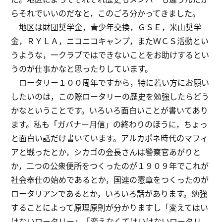
らそれでいいのだなと，このごろ分かってきました。
地区は財団奨学金，青少年交換，ＧＳＥ，米山奨学
金，ＲＹＬＡ，ニコニコキャンプ，またＷＣＳ活動とい
うような，一クラブではできないことをお助けするとい
うのが仕事かなと思ったりしています。
ロータリー１００周年ですから，特に若い方にお願い
したいのは，この際ロータリーの歴史を勉強したらどう
かなということです。いろいろ面白いことが書いてあり
ます。私も「ガバナー月信」の終わりのほうに，ちょっ
と面白い話だけ書いています。アルカポネ時代のマフィ
アと戦ったとか，シカゴの会長さんは警察官あがりと
か，二つの公衆便所をつくったのが１９０９年でこれが
社会奉仕の始めであるとか，国連の憲章をつくったのが
ロータリアンであるとか，いろいろ話があります。勉強
することによって原理原則が分かりますし「変えてはい
けないロータリー」「変えなくてはいけないロータリ