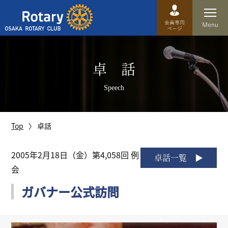
Top
卓 話
卓話
Speech
クラブ概要
運営方針
Top
卓話
沿革
2005年2月18日（金）第4,058回 例
卓話一覧
会
歴史
ガバナー公式訪問
特徴
理事・役員・委員会