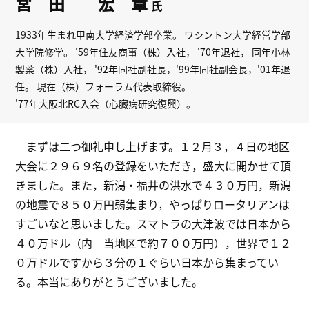
宮 田 宏 章
氏
1933年生まれ甲南大学経済学部卒業。 ワシントン大学経営学部
大学院修学。 '59年住友商事（株）入社， '70年退社， 同年小林
製薬（株）入社， '92年同社副社長，'99年同社副会長，'01年退
任。 現在（株）フォーラム代表取締役。
'77年大阪北RC入会（心臓病研究復興）。
まずは二つ御礼申し上げます。１２月３，４日の地区
大会に２９６９名の登録をいただき，盛大に開かせて頂
きました。また，新潟・福井の洪水で４３０万円，新潟
の地震で８５０万円弱集まり，やっぱりロータリアンは
すごいなと思いました。スマトラの大津波では日本から
４０万ドル（内 当地区で約７００万円），世界で１２
０万ドルですから３分の１ぐらい日本から集まってい
る。本当にありがとうございました。