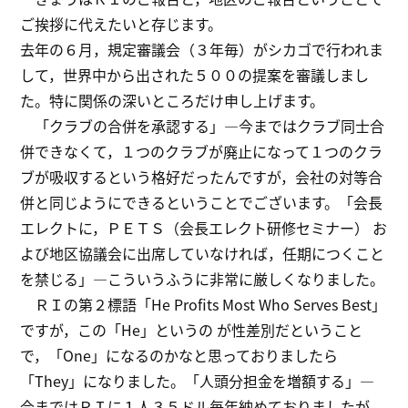
ご挨拶に代えたいと存じます。
去年の６月，規定審議会（３年毎）がシカゴで行われま
して，世界中から出された５００の提案を審議しまし
た。特に関係の深いところだけ申し上げます。
「クラブの合併を承認する」―今まではクラブ同士合
併できなくて，１つのクラブが廃止になって１つのクラ
ブが吸収するという格好だったんですが，会社の対等合
併と同じようにできるということでございます。「会長
エレクトに，ＰＥＴＳ（会長エレクト研修セミナー） お
よび地区協議会に出席していなければ，任期につくこと
を禁じる」―こういうふうに非常に厳しくなりました。
ＲＩの第２標語「He Profits Most Who Serves Best」
ですが，この「He」というの が性差別だということ
で，「One」になるのかなと思っておりましたら
「They」になりました。「人頭分担金を増額する」―
今まではＲＩに１人３５ドル毎年納めておりましたが，