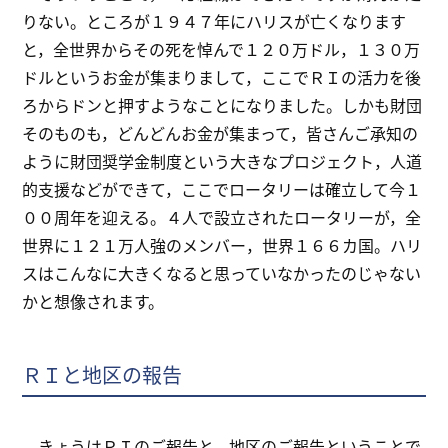
りない。ところが１９４７年にハリスが亡くなります
と，全世界からその死を悼んで１２０万ドル，１３０万
ドルというお金が集まりまして，ここでＲＩの活力を後
ろからドンと押すようなことになりました。しかも財団
そのものも，どんどんお金が集まって，皆さんご承知の
ように財団奨学金制度という大きなプロジェクト，人道
的支援などができて，ここでロータリーは確立して今１
００周年を迎える。４人で設立されたロータリーが，全
世界に１２１万人強のメンバー，世界１６６カ国。ハリ
スはこんなに大きくなると思っていなかったのじゃない
かと想像されます。
ＲＩと地区の報告
きょうはＲＩのご報告と，地区のご報告ということで