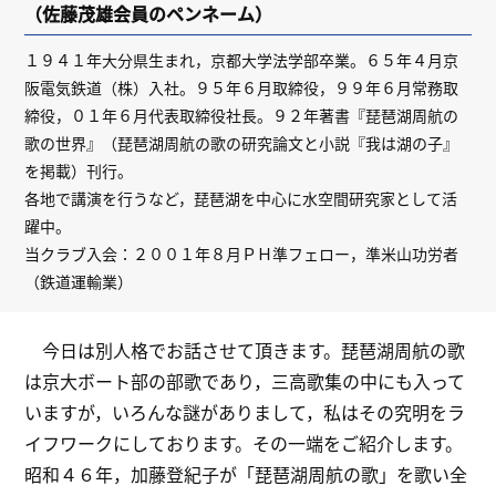
（佐藤茂雄会員のペンネーム）
１９４１年大分県生まれ，京都大学法学部卒業。６５年４月京
阪電気鉄道（株）入社。９５年６月取締役，９９年６月常務取
締役，０１年６月代表取締役社長。９２年著書『琵琶湖周航の
歌の世界』（琵琶湖周航の歌の研究論文と小説『我は湖の子』
を掲載）刊行。
各地で講演を行うなど，琵琶湖を中心に水空間研究家として活
躍中。
当クラブ入会：２００１年８月ＰＨ準フェロー，準米山功労者
（鉄道運輸業）
今日は別人格でお話させて頂きます。琵琶湖周航の歌
は京大ボート部の部歌であり，三高歌集の中にも入って
いますが，いろんな謎がありまして，私はその究明をラ
イフワークにしております。その一端をご紹介します。
昭和４６年，加藤登紀子が「琵琶湖周航の歌」を歌い全