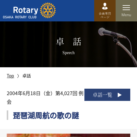
Top
卓 話
卓話
Speech
クラブ概要
運営方針
Top
卓話
沿革
2004年6月18日（金）第4,027回 例
卓話一覧
会
歴史
琵琶湖周航の歌の謎
特徴
理事・役員・委員会