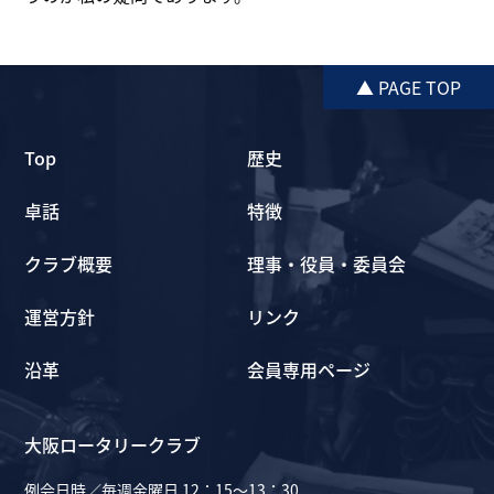
▲ PAGE TOP
Top
歴史
卓話
特徴
クラブ概要
理事・役員・委員会
運営方針
リンク
沿革
会員専用ページ
大阪ロータリークラブ
例会日時／毎週金曜日 12：15～13：30