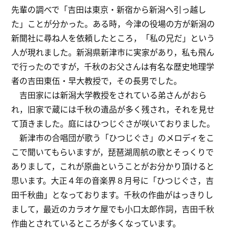
先輩の調べで「吉田は東京・新宿から新潟へ引っ越し
た」ことが分かった。ある時，今津の役場の方が新潟の
新聞社に尋ね人を依頼したところ，「私の兄だ」という
人が現れました。新潟県新津市に実家があり，私も飛ん
で行ったのですが，千秋のお父さんは有名な歴史地理学
者の吉田東伍・早大教授で，その長男でした。
吉田家には新潟大学教授をされている弟さんがおら
れ，旧家で蔵には千秋の遺品が多く残され，それを見せ
て頂きました。庭にはひつじぐさが咲いておりました。
新津市の合唱団が歌う「ひつじぐさ」のメロディをこ
こで聞いてもらいますが，琵琶湖周航の歌とそっくりで
ありまして，これが原曲ということがお分かり頂けると
思います。大正４年の音楽界８月号に「ひつじぐさ，吉
田千秋曲」となっております。千秋の作曲がはっきりし
まして，最近のカラオケ屋でも小口太郎作詞，吉田千秋
作曲とされているところが多くなっています。