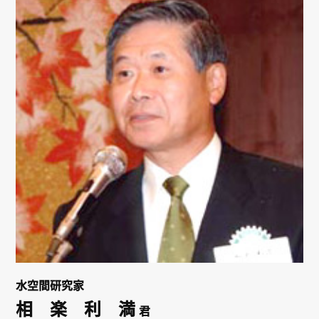
リンク
会員専用ページ
English
水空間研究家
相 楽 利 満
君