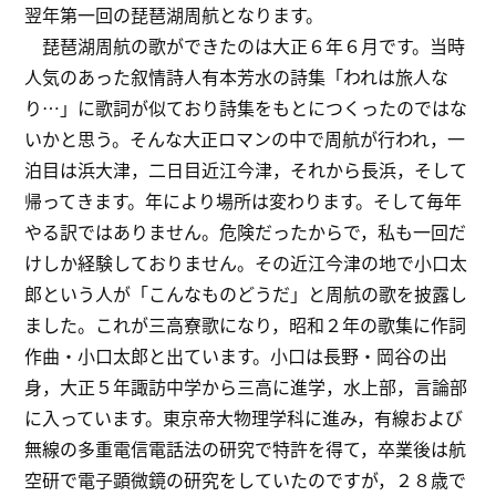
翌年第一回の琵琶湖周航となります。
琵琶湖周航の歌ができたのは大正６年６月です。当時
人気のあった叙情詩人有本芳水の詩集「われは旅人な
り…」に歌詞が似ており詩集をもとにつくったのではな
いかと思う。そんな大正ロマンの中で周航が行われ，一
泊目は浜大津，二日目近江今津，それから長浜，そして
帰ってきます。年により場所は変わります。そして毎年
やる訳ではありません。危険だったからで，私も一回だ
けしか経験しておりません。その近江今津の地で小口太
郎という人が「こんなものどうだ」と周航の歌を披露し
ました。これが三高寮歌になり，昭和２年の歌集に作詞
作曲・小口太郎と出ています。小口は長野・岡谷の出
身，大正５年諏訪中学から三高に進学，水上部，言論部
に入っています。東京帝大物理学科に進み，有線および
無線の多重電信電話法の研究で特許を得て，卒業後は航
空研で電子顕微鏡の研究をしていたのですが，２８歳で