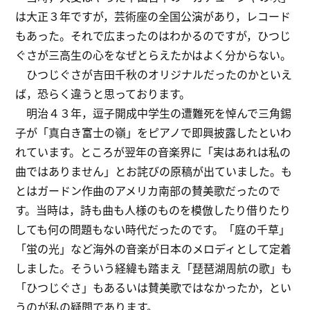
は大正３年ですが，芸術座の全国公演があり，レコード
もあった。それで広まったのはわかるのですが，ひつじ
ぐさが三高生の心をなぜとらえたかはよく分からない。
ひつじぐさが吉田千秋のオリジナルだったのかといえ
ば，恐らく違うと思っております。
明治４３年，逗子開成中学生の遭難死を悼んで三角錫
子が「真白き富士の嶺」をピアノで即興披露したといわ
れています。ところが翌年の音楽界に「実はあれは私の
曲ではありません」とお詫びの原稿が出ていました。も
とはガードン作曲のアメリカ南部の賛美歌だったので
す。当時は，詩も曲も人様のものを模倣したり借りたり
しても何の問題もない時代だったのです。「庭の千草」
「蛍の光」など海外の音楽が日本のメロディとして定着
しました。そういう経緯も踏まえ「琵琶湖周航の歌」も
「ひつじぐさ」もあるいは賛美歌ではなかったか，とい
うのが私の疑問であります。