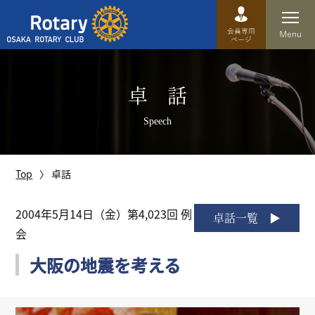
Top
卓 話
卓話
Speech
クラブ概要
運営方針
Top
卓話
沿革
2004年5月14日（金）第4,023回 例
卓話一覧
会
歴史
大阪の地震を考える
特徴
理事・役員・委員会