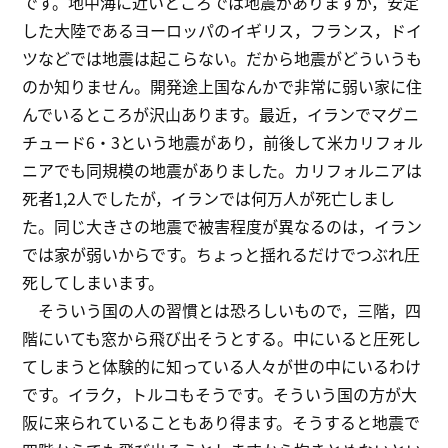
です。地中海に近いところでは地震がありますが，安定
した大陸であるヨーロッパのイギリス，フランス，ドイ
ツなどでは地震は起こらない。だから地震がどういうも
のか知りません。開発途上国なんかで非常に弱い家に住
んでいるところが沢山あります。最近，イランでマグニ
チュード6・3という地震があり，前後して米カリフォル
ニアでも同規模の地震がありました。カリフォルニアは
死者1,2人でしたが，イランでは何万人が死亡しまし
た。同じ大きさの地震で被害程度が異なるのは，イラン
では家が弱いからです。ちょっと揺れるだけでつぶれ圧
死してしまいます。
そういう国の人の習慣とは恐ろしいもので，三階，四
階にいても窓から飛び出そうとする。中にいると圧死し
てしまうと体験的に知っている人々が世の中にいるわけ
です。イラク，トルコもそうです。そういう国の方が大
阪に来られていることもあり得ます。そうすると地震で