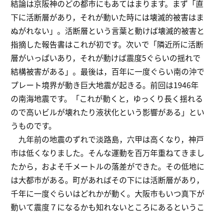
結論は京阪神のどの都市にもあてはまります。まず「直
下に活断層があり，それが動いた時には壊滅的被害はま
ぬがれない」。活断層という言葉と動けば壊滅的被害と
指摘した報告書はこれが初です。次いで「隣近所に活断
層がいっぱいあり，それが動けば震度5ぐらいの揺れで
結構被害がある」。最後は，百年に一度ぐらい南の沖で
プレート境界が動き巨大地震が起きる。前回は1946年
の南海地震です。「これが動くと，ゆっくり長く揺れる
ので高いビルが壊れたり液状化という影響がある」とい
うものです。
九年前の地震のずれで淡路島，六甲は高くなり，神戸
市は低くなりました。そんな運動を百万年重ねてきまし
たから，およそ千メートルの落差ができた。その低地に
は大都市がある。町があればその下には活断層があり，
千年に一度ぐらいはどれかが動く。大阪市もいつ真下が
動いて震度７になるかも知れないところにあるというこ