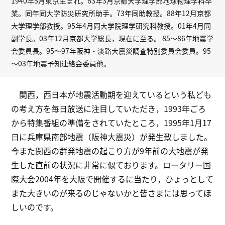
1940年5月東京生まれ。63年3月京都大学理学部地球物理学科卒
業。同年同大学防災研究所助手。73年同助教授。88年12月京都
大学理学部教授。95年4月同大学院理学研究科教授。01年4月同
副学長。03年12月京都大学総長，現在に至る。 85～86年地震学
会委員長。95～97年阪神・淡路大震災調査特別委員会委員。95
～03年地震予知連絡会委員他。
関西，西日本が地震活動期を迎えているという私ども
の考え方を毎日放送に注目していただき，1993年ごろ
から特集番組の準備をされていたところ，1995年1月17
日に兵庫県南部地震（阪神大震災）が発生致しました。
今また関西の群発地震の起こり方が9年前の大地震が発
生した直前の状況に非常に似ております。ロータリー国
際大会2004年を大阪で開催するに当たり，ひょっとして
また大きいのが来るのじゃないかと皆さまには思ってほ
しいのです。