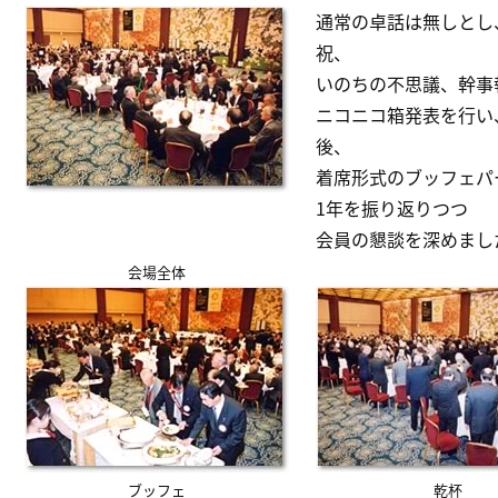
通常の卓話は無しとし
リンク
祝、
いのちの不思議、幹事
会員専用ページ
ニコニコ箱発表を行い
English
後、
着席形式のブッフェパ
1年を振り返りつつ
会員の懇談を深めまし
会場全体
ブッフェ
乾杯