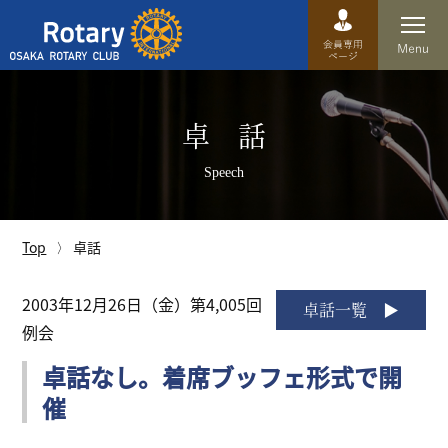
Top
卓 話
卓話
Speech
クラブ概要
運営方針
Top
卓話
沿革
2003年12月26日（金）第4,005回
卓話一覧
例会
歴史
卓話なし。着席ブッフェ形式で開
特徴
催
理事・役員・委員会