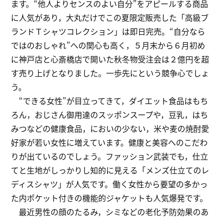
ます。“他人よりセンスのよい自分”をアピールする商品
に人気があり，大丸だけでこの夏限定販売した「高級ブ
ランドＴシャツコレクション」は即日完売。“自分なら
ではのおしゃれ”への関心も高く，５月末から６月初め
に神戸店と心斎橋店で開いた秋冬物受注会は２億円を超
す売り上げとなりました。一歩先にという競争心でしょ
う。
“できる女性”が目立ってきて，ダイエット食品はもち
ろん，おじさん御用達のスッポンスープや，豆乳，はち
みつなどの健康食品，においの少ない，米や麦の焼酎愛
好家が若い女性に増えています。健康と美容へのこだわ
りが出ているのでしょう。ファッション武装でも，仕立
てと生地がしっかりし知的に見える「メンズ仕立てのレ
ディスシャツ」が人気です。働く女性から要望の多かっ
た内ポケット付きの機能的ジャケットも人気爆発です。
最近男性の顔のたるみ，シミなどの老化予防効果のあ