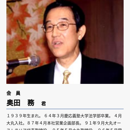
リンク
会員専用ページ
English
会 員
奥田 務
君
１９３９年生まれ。 ６４年３月慶応義塾大学法学部卒業。 ４月
大丸入社。８７年４月本社営業企画部長。 ９１年９月大丸オー
ストラリア代表取締役。 ９５年５月大丸取締役。 ９６年５月常