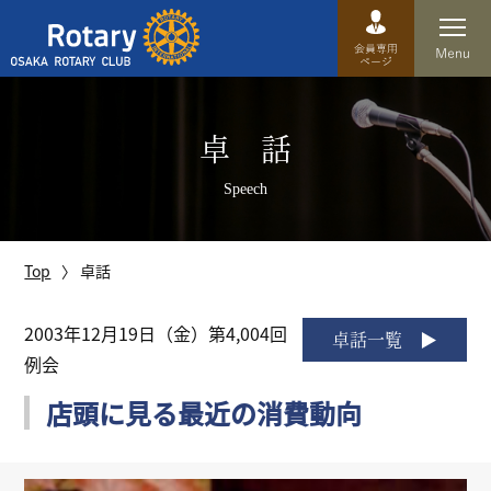
Top
卓 話
卓話
Speech
クラブ概要
運営方針
Top
卓話
沿革
2003年12月19日（金）第4,004回
卓話一覧
例会
歴史
店頭に見る最近の消費動向
特徴
理事・役員・委員会