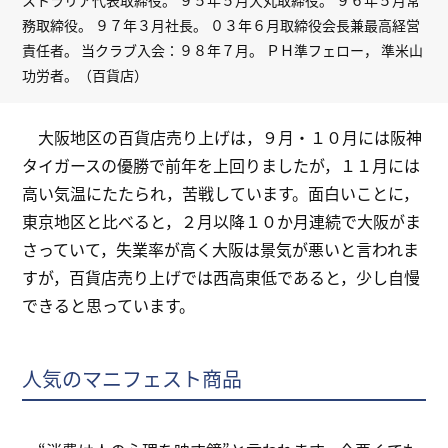
務取締役。 ９７年３月社長。 ０３年６月取締役会長兼最高経営
責任者。 当クラブ入会：９８年７月。 ＰＨ準フェロー， 準米山
功労者。（百貨店）
大阪地区の百貨店売り上げは，９月・１０月には阪神
タイガースの優勝で前年を上回りましたが，１１月には
高い気温にたたられ，苦戦しています。面白いことに，
東京地区と比べると，２月以降１０か月連続で大阪がま
さっていて，失業率が高く大阪は景気が悪いと言われま
すが，百貨店売り上げでは西高東低であると，少し自慢
できると思っています。
人気のマニフェスト商品