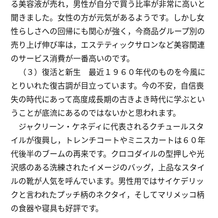
る美容液が売れ，男性が自分で買う比率が非常に高いと
聞きました。女性の方が元気があるようです。しかし女
性らしさへの回帰にも関心が強く，今商品グループ別の
売り上げ伸び率は，エステティックサロンなど美容関連
のサービス消費が一番高いのです。
（３）復活と新生 最近１９６０年代のものを今風に
とりいれた復古調が目立っています。今の不安，自信喪
失の時代にあって高度成長期の古きよき時代に学ぶとい
うことが底流にあるのではないかと思われます。
ジャクリーン・ケネディに代表されるクチュールスタ
イルが復興し，トレンチコートやミニスカートは６０年
代後半のブームの再来です。クロコダイルの型押しや光
沢感のある洗練されたイメージのバッグ，上品なスタイ
ルの靴が人気を呼んでいます。男性用ではサイケデリッ
クと言われたプッチ柄のネクタイ，そしてマリメッコ柄
の食器や寝具も好評です。