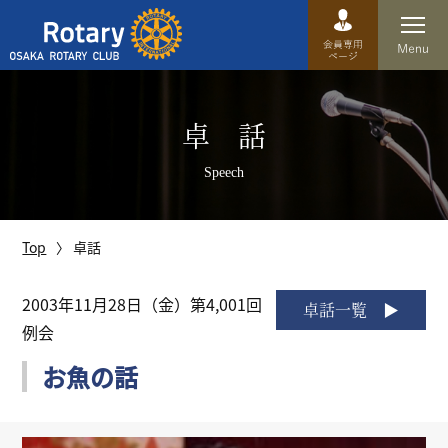
Top
卓 話
卓話
Speech
クラブ概要
運営方針
Top
卓話
沿革
2003年11月28日（金）第4,001回
卓話一覧
例会
歴史
お魚の話
特徴
理事・役員・委員会