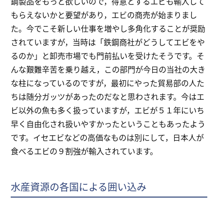
鋼製品をもっと欲しいので，得意とするエビも輸入して
もらえないかと要望があり，エビの商売が始まりまし
た。今でこそ新しい仕事を増やし多角化することが奨励
されていますが，当時は「鉄鋼商社がどうしてエビをや
るのか」と卸売市場でも門前払いを受けたそうです。そ
んな艱難辛苦を乗り越え，この部門が今日の当社の大き
な柱になっているのですが，最初にやった貿易部の人た
ちは随分ガッツがあったのだなと思わされます。今はエ
ビ以外の魚も多く扱っていますが，エビが５１年にいち
早く自由化され扱いやすかったということもあったよう
です。イセエビなどの高価なものは別にして，日本人が
食べるエビの９割強が輸入されています。
水産資源の各国による囲い込み