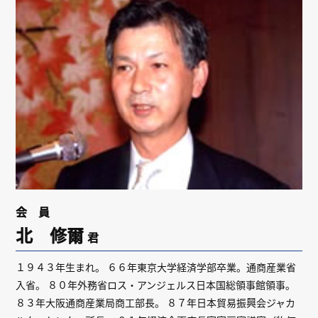
リンク
会員専用ページ
English
会 員
北 修爾
君
１９４３年生まれ。 ６６年東京大学経済学部卒業。通商産業省
入省。 ８０年外務省ロス・アンジェルス日本国総領事館領事。
８３年大阪通商産業局商工部長。 ８７年日本貿易振興会ジャカ