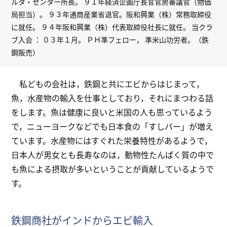
ルタ・センター所長。 ９１年経済企画庁長官官房審議官（物価
局担当）。 ９３年通商産業省退官。阪和興業（株）常務取締役
に就任。 ９４年阪和興業（株）代表取締役社長に就任。 当クラ
ブ入会 ： ０３年１月。 ＰＨ準フェロー， 準米山功労者。（鉄
鋼販売）
私どもの会社は，鉄鋼と共にエビからはじまって，
魚，水産物の輸入を仕事としており，それにまつわる話
をします。魚は健康に良いと米国の人も思っているよう
で，ニューヨークなどでも日本食の「すしバー」が増え
ています。水産物にはすぐれた栄養特性があるようで，
日本人が男女とも長寿なのは，動物性たんぱく質の中で
も魚による摂取が多いということが貢献しているようで
す。
鉄鋼商社がインドからエビ輸入