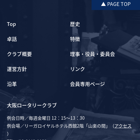
▲ PAGE TOP
Top
歴史
卓話
特徴
クラブ概要
理事・役員・委員会
運営方針
リンク
沿革
会員専用ページ
大阪ロータリークラブ
例会日時／毎週金曜日 12：15～13：30
例会場／リーガロイヤルホテル西館2階「山楽の間」（
アクセス
）