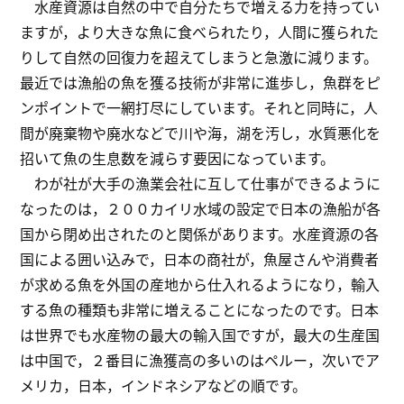
水産資源は自然の中で自分たちで増える力を持ってい
ますが，より大きな魚に食べられたり，人間に獲られた
りして自然の回復力を超えてしまうと急激に減ります。
最近では漁船の魚を獲る技術が非常に進歩し，魚群をピ
ンポイントで一網打尽にしています。それと同時に，人
間が廃棄物や廃水などで川や海，湖を汚し，水質悪化を
招いて魚の生息数を減らす要因になっています。
わが社が大手の漁業会社に互して仕事ができるように
なったのは，２００カイリ水域の設定で日本の漁船が各
国から閉め出されたのと関係があります。水産資源の各
国による囲い込みで，日本の商社が，魚屋さんや消費者
が求める魚を外国の産地から仕入れるようになり，輸入
する魚の種類も非常に増えることになったのです。日本
は世界でも水産物の最大の輸入国ですが，最大の生産国
は中国で，２番目に漁獲高の多いのはペルー，次いでア
メリカ，日本，インドネシアなどの順です。