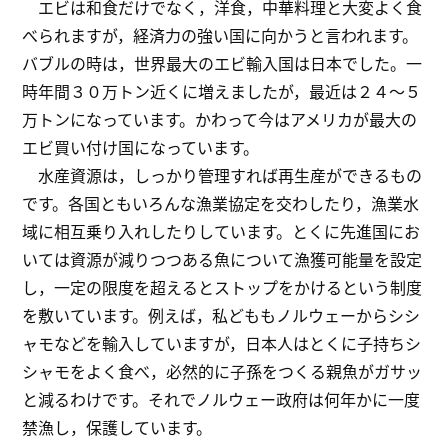
エビは和食だけでなく，洋食，中華料理と大変よく食
べられますが，経済力の強い国に向かうと言われます。
バブルの時は，世界最大のエビ輸入国は日本でした。一
時年間３０万トン近くに増えましたが，最近は２４～５
万トンになっています。かわって今はアメリカが最大の
エビ買い付け国になっています。
水産資源は，しっかり管理すれば再生産ができるもの
です。各国ともいろんな漁業協定を交わしたり，漁業水
域に相互乗り入れしたりしています。とくに先進国にお
いては資源が減りつつある魚について漁獲可能量を設定
し，一定の限度を超えるとストップをかけるという制度
を敷いています。例えば，私どももノルウェーからシシ
ャモなどを輸入していますが，日本人はとくに子持ちシ
シャモをよく食べ，必然的に子孫をつくる親魚がガサッ
と減るわけです。それでノルウェー政府は何年かに一度
禁漁し，保護しています。