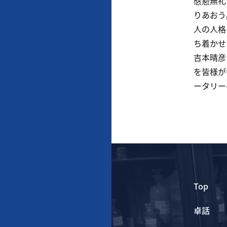
慇懃無礼
りあおう
人の人格
ち着かせ
吉本晴彦
を皆様が
ータリー
Top
卓話