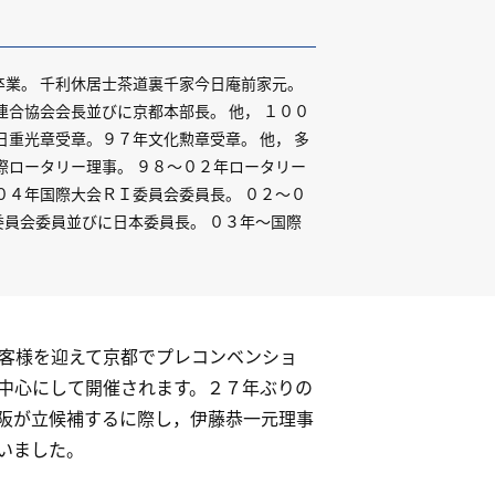
卒業。 千利休居士茶道裏千家今日庵前家元。
連合協会会長並びに京都本部長。 他， １００
日重光章受章。９７年文化勲章受章。 他， 多
際ロータリー理事。 ９８～０２年ロータリー
０４年国際大会ＲＩ委員会委員長。 ０２～０
員会委員並びに日本委員長。 ０３年～国際
）
客様を迎えて京都でプレコンベンショ
中心にして開催されます。２７年ぶりの
阪が立候補するに際し，伊藤恭一元理事
いました。