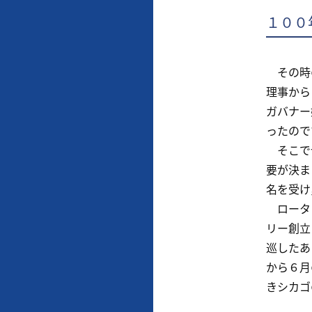
１００
その時の
理事から
ガバナー
ったので
そこでせ
要が決ま
名を受け
ロータリ
リー創立
巡したあ
から６月
きシカゴ