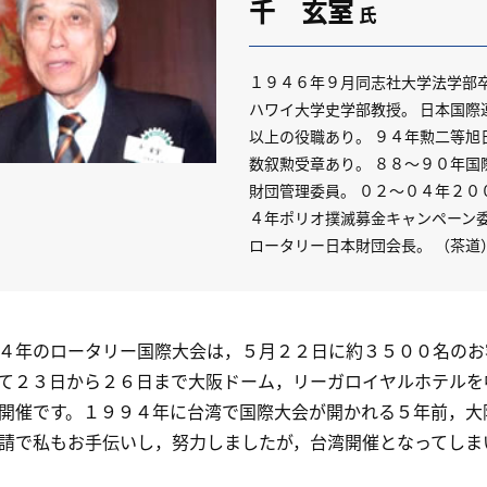
千 玄室
氏
１９４６年９月同志社大学法学部
ハワイ大学史学部教授。 日本国際
以上の役職あり。 ９４年勲二等旭
数叙勲受章あり。 ８８～９０年国
財団管理委員。 ０２～０４年２０
４年ポリオ撲滅募金キャンペーン委
ロータリー日本財団会長。 （茶道
年のロータリー国際大会は，５月２２日に約３５００名のお
て２３日から２６日まで大阪ドーム，リーガロイヤルホテルを
開催です。１９９４年に台湾で国際大会が開かれる５年前，大
請で私もお手伝いし，努力しましたが，台湾開催となってしま