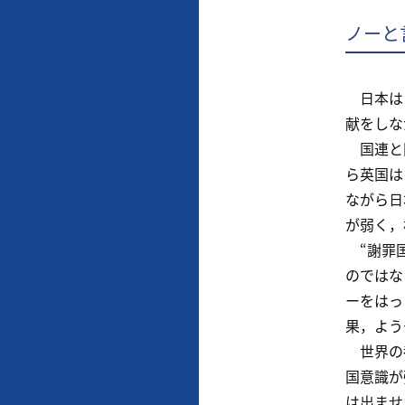
ノーと
日本は１
献をしな
国連と同
ら英国は
ながら日
が弱く，
“謝罪国
のではな
ーをはっ
果，よう
世界の都
国意識が
は出ませ