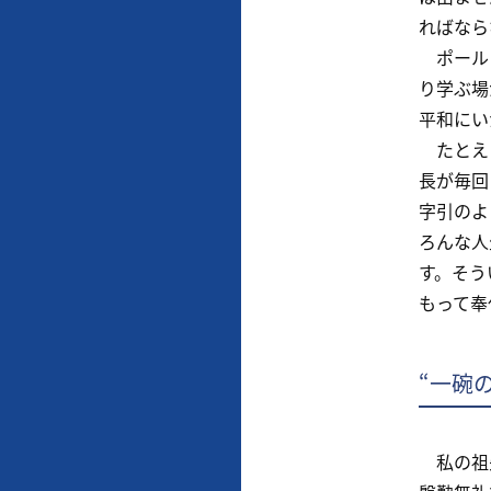
ればなら
ポール・
り学ぶ場
平和にい
たとえ１
長が毎回
字引のよ
ろんな人
す。そう
もって奉
“一碗
私の祖先