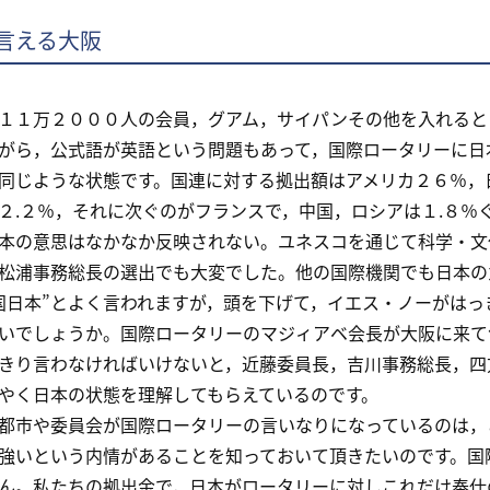
言える大阪
１万２０００人の会員，グアム，サイパンその他を入れると
がら，公式語が英語という問題もあって，国際ロータリーに日
じような状態です。国連に対する拠出額はアメリカ２６％，
２.２％，それに次ぐのがフランスで，中国，ロシアは１.８％
本の意思はなかなか反映されない。ユネスコを通じて科学・文
松浦事務総長の選出でも大変でした。他の国際機関でも日本の
日本”とよく言われますが，頭を下げて，イエス・ノーがはっ
いでしょうか。国際ロータリーのマジィアベ会長が大阪に来て
きり言わなければいけないと，近藤委員長，吉川事務総長，四
やく日本の状態を理解してもらえているのです。
市や委員会が国際ロータリーの言いなりになっているのは，
強いという内情があることを知っておいて頂きたいのです。国
ん。私たちの拠出金で，日本がロータリーに対しこれだけ奉仕