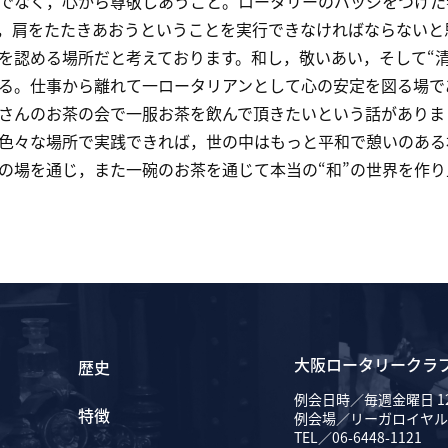
でなく，心から尊敬しあうこと。ロータリーのバッジをつけた
，肩をたたきあおうということを実行できなければならないと
を認める場所だと考えております。和し，敬いあい，そして“清
る。仕事から離れて一ロータリアンとして心の安定を図る場で
さんのお茶の会で一服お茶を飲んで頂きたいという話がありま
色々な場所で実践できれば，世の中はもっと平和で憩いのある
の場を通じ，また一碗のお茶を通じて本当の“和”の世界を作
大阪ロータリークラ
歴史
例会日時／毎週金曜日 12
特徴
例会場／リーガロイヤル
TEL／06-6448-1121