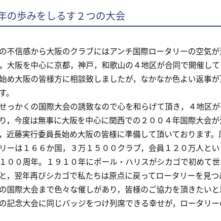
年の歩みをしるす２つの大会
不信感から大阪のクラブにはアンチ国際ロータリーの空気が
，大阪を中心に京都，神戸，和歌山の４地区が合同で開催して
始め大阪の皆様方に相談致しましたが，なかなか色よい返事が
す。
っかくの国際大会の誘致なので心を和らげて頂き，４地区が
り，今度は無事に大阪を中心に関西での２００４年国際大会が
，近藤実行委員長始め大阪の皆様に準備して頂いております。
ーは１６６か国，３万１５００クラブ，会員１２０万人とい
１００周年。１９１０年にポール・ハリスがシカゴで初めて世
と，翌年再びシカゴで私たちは原点に戻ってロータリーを見つ
の国際大会まで色々な催しがあり，皆様のご協力を頂きたいと
の記念大会に同じバッジをつけ列席できる幸せが，ロータリー