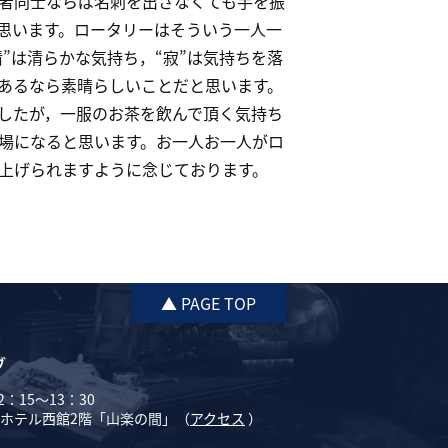
者同士ならば名刺を出さなくても手を振
思います。ロータリーはそういう一人一
”は清らかな気持ち，“寂”は気持ちを落
あるなら素晴らしいことだと思います。
したが，一服のお茶を飲んで頂く気持ち
場になると思います。お一人お一人がロ
り上げられますように念じております。
▲ PAGE TOP
ブ
：15～13：30
ホテル西館2階「山楽の間」（
アクセス
）