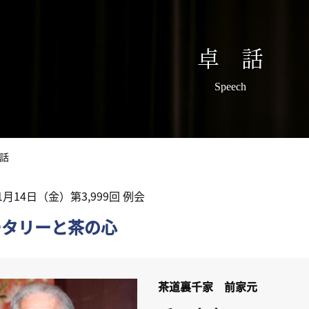
卓 話
Speech
話
11月14日（金）第3,999回 例会
ータリーと茶の心
茶道裏千家 前家元