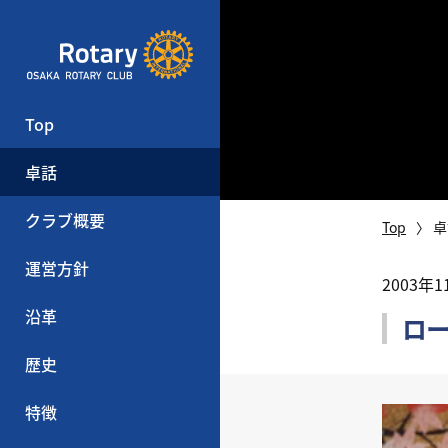
Top
卓話
クラブ概要
Top
卓
運営方針
2003年
沿革
ロ
歴史
特徴