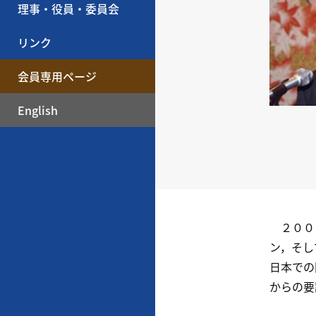
理事・役員・委員会
リンク
会員専用ページ
English
２００４
ン，そし
日本での
からの要