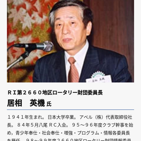
リンク
会員専用ページ
English
ＲＩ第２６６０地区ロータリー財団委員長
居相 英機
氏
１９４１年生まれ。 日本大学卒業。 アベル（株）代表取締役社
長。 ８４年５月八尾 ＲＣ入会。 ９５～９６年度クラブ幹事を始
め，青少年奉仕・社会奉仕・増強・プログラム・情報各委員長
を歴任。 ９８～９９年度２６６０地区ロータリー財団情報委員