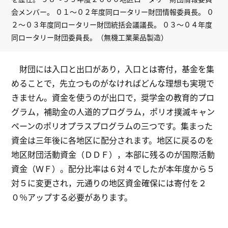
会メンバー。 ０１～０２年度同ロータリー財団情報委員長。 ０
２～０３年度同ロータリー財団統括会議議長。 ０３～０４年度
同ロータリー財団委員長。（無機工業薬品製造）
財団には入口と出口があり，入口とは寄付，基金を集
めることで，先立つものがなければどんな理想も実現で
きません。資金を使うのが出口で，奨学金の教育的プロ
グラム，補助金の人道的プログラム，ポリオ撲滅キャン
ペーンのポリオプラスプログラムの三つです。集まった
資金は三年後に各地区に配分されます。地区に戻るのを
地区財団活動資金（ＤＤＦ），本部に残るのが国際活動
資金（ＷＦ）。配分比率は６対４でしたが本年度から５
対５に変更され，元通りの地区資金確保には寄付を２
０％アップする必要があります。