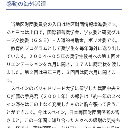
感動の海外派遣
当地区財団委員会の入口は地区財団情報増進委です。
あと三つは出口で，国際親善奨学金，学友委と研究グル
ープ交換委（ＧＳＥ）・人道的補助金，ポリオ委です。
教育的プログラムとして奨学生を毎年海外に送り出し
ています。２００４～０５年の奨学生候補への第１回オ
リエンテーションを九月に開き，１７人に認定状を渡し
ました。第２回は来年三月，３回目は同六月に開きま
す。
スペインのバリャドリード大学に留学した箕面中央Ｒ
Ｃ推薦の手島君（２００１年）の報告は「約一年のスペ
イン滞在はこの上なく充実したものと胸を張って言うこ
とができます。今はスペイン，日本両国財団関係者の皆
さまと，この一年間に知り合った人々への感謝の気持ち
で一杯です。現地顧問ロータリアン，フェルナンド氏は