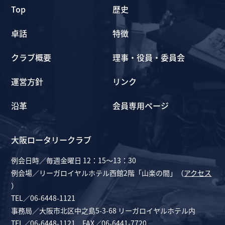
Top
歴史
卓話
特徴
クラブ概要
理事・役員・委員会
運営方針
リンク
沿革
会員専用ページ
大阪ロータリークラブ
例会日時／毎週金曜日 12：15～13：30
例会場／リーガロイヤルホテル西館2階「山楽の間」（
アクセス
）
TEL／06-6448-1121
事務局／大阪市北区中之島5-3-68 リーガロイヤルホテル内
TEL／06-6448-1121 FAX／06-6441-7720