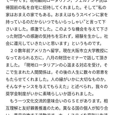
帰国前の私を自宅に招待してくれました。そして“私の
家はおまえの家でもある。おまえはもうスペインに家を
持っているのだからいつでもいらっしゃい”と言って下
さいました。感激でした。このような機会を与えて下さ
った財団への感謝の気持ちを忘れず，経験を生かし，社
会に還元していきたいと思います」というものです。
２０数年前アメリカへ留学，現在大阪市立大学教授に
なっておられる方に，八月の財団セミナーで話して頂き
ました。「現地ロータリアンの心温まる対応を受け，そ
こで生まれた人間関係は，その後の人生に数々の恩恵を
もたらせてくれました。人の縁がいかに大切なものか，
そんなチャンスを与えてもらえた」と述べられ，我々の
奨学金制度がいかに素晴らしいか語られました。
もう一つ文化交流的意味合いのＧＳＥがあります。相
互理解と友好親善推進のため，異なる国の個人が知り合
い，意見交換する活動です。ホームステイを原則に生活