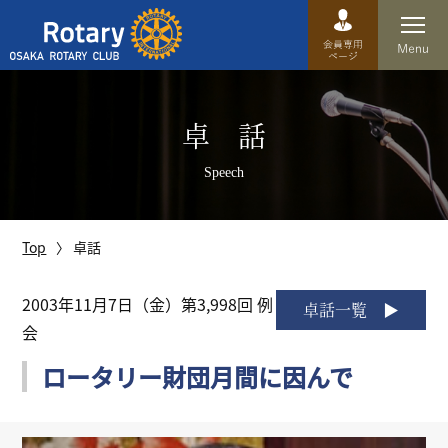
Top
卓 話
卓話
Speech
クラブ概要
運営方針
Top
卓話
沿革
2003年11月7日（金）第3,998回 例
卓話一覧
会
歴史
ロータリー財団月間に因んで
特徴
理事・役員・委員会