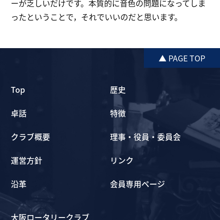
ーが乏しいだけです。本質的に音色の問題になってしま
ったということで，それでいいのだと思います。
▲ PAGE TOP
Top
歴史
卓話
特徴
クラブ概要
理事・役員・委員会
運営方針
リンク
沿革
会員専用ページ
大阪ロータリークラブ