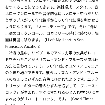
元々白人音楽はメロディが重要なので旋律中心に和音
をつくることになってきます。楽器編成，スタイル，音
はロックンロールでも音楽的構造はメロディ中心だとい
うポップスが５０年代後半から６０年代に幅を利かせる
ようになります。「オールディーズ」です。それに伴い
正調のロックンロール，ロカビリーの時代は終わり，場
面は英国に移ります。（I Left My Heart In San
Francisco, Vacation）
冷戦の最中，リバプールでアメリカ軍の水兵がレコー
ドを売ったことからリズム・アンド・ブルースが流れ込
んだと言われています。６０年代にはロンドンにマニア
のたまり場ができます。彼らはリズム・アンド・ブルー
スのちょっとひずんだ音色にひかれたようです。エレク
トリック・ギターの音のひずみを追求して「ブルース・
ロック」が生まれ，すぐにすたれるのと入れ替わりに生
まれたのが「ハード・ロック」です。（Good Times