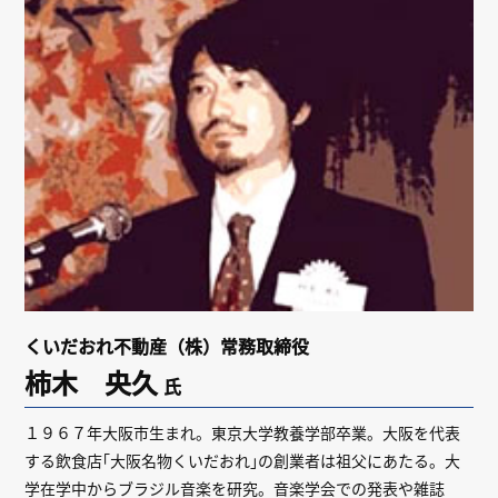
リンク
会員専用ページ
English
くいだおれ不動産（株）常務取締役
柿木 央久
氏
１９６７年大阪市生まれ。東京大学教養学部卒業。大阪を代表
する飲食店｢大阪名物くいだおれ｣の創業者は祖父にあたる。大
学在学中からブラジル音楽を研究。音楽学会での発表や雑誌