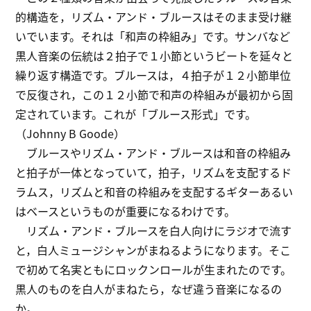
的構造を，リズム・アンド・ブルースはそのまま受け継
いでいます。それは「和声の枠組み」です。サンバなど
黒人音楽の伝統は２拍子で１小節というビートを延々と
繰り返す構造です。ブルースは，４拍子が１２小節単位
で反復され，この１２小節で和声の枠組みが最初から固
定されています。これが「ブルース形式」です。
（Johnny B Goode）
ブルースやリズム・アンド・ブルースは和音の枠組み
と拍子が一体となっていて，拍子，リズムを支配するド
ラムス，リズムと和音の枠組みを支配するギターあるい
はベースというものが重要になるわけです。
リズム・アンド・ブルースを白人向けにラジオで流す
と，白人ミュージシャンがまねるようになります。そこ
で初めて名実ともにロックンロールが生まれたのです。
黒人のものを白人がまねたら，なぜ違う音楽になるの
か。