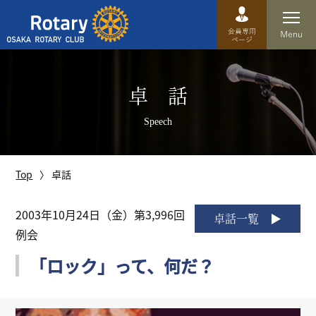
Top
卓 話
卓話
Speech
クラブ概要
運営方針
Top
卓話
沿革
2003年10月24日（金）第3,996回
卓話一覧
例会
歴史
「ロック」って、何だ？
特徴
理事・役員・委員会