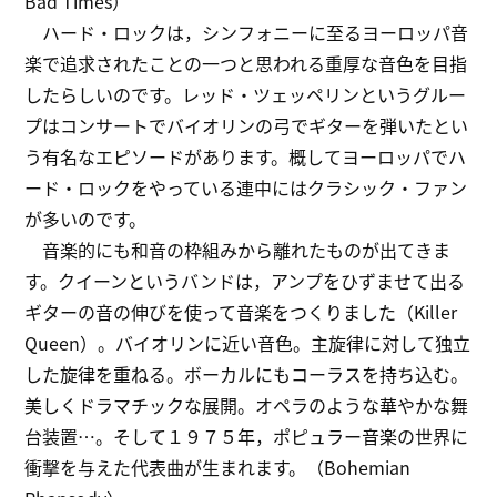
Bad Times）
ハード・ロックは，シンフォニーに至るヨーロッパ音
楽で追求されたことの一つと思われる重厚な音色を目指
したらしいのです。レッド・ツェッペリンというグルー
プはコンサートでバイオリンの弓でギターを弾いたとい
う有名なエピソードがあります。概してヨーロッパでハ
ード・ロックをやっている連中にはクラシック・ファン
が多いのです。
音楽的にも和音の枠組みから離れたものが出てきま
す。クイーンというバンドは，アンプをひずませて出る
ギターの音の伸びを使って音楽をつくりました（Killer
Queen）。バイオリンに近い音色。主旋律に対して独立
した旋律を重ねる。ボーカルにもコーラスを持ち込む。
美しくドラマチックな展開。オペラのような華やかな舞
台装置…。そして１９７５年，ポピュラー音楽の世界に
衝撃を与えた代表曲が生まれます。（Bohemian