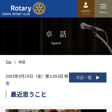
Top
卓 話
卓話
Speech
クラブ概要
運営方針
Top
卓話
沿革
2003年9月19日（金）第3,991回 例
卓話一覧
会
歴史
最近思うこと
特徴
理事・役員・委員会