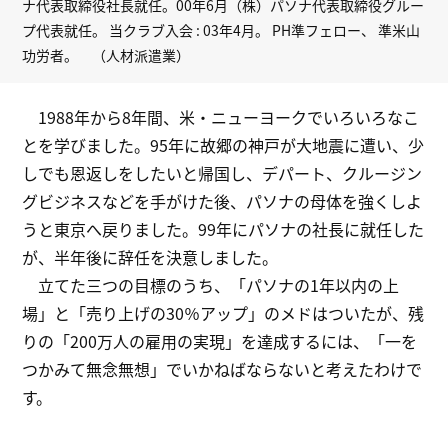
ナ代表取締役社長就任。00年6月（株）パソナ代表取締役グルー
プ代表就任。 当クラブ入会 : 03年4月。 PH準フェロー、 準米山
功労者。 （人材派遣業）
1988年から8年間、米・ニューヨークでいろいろなこ
とを学びました。95年に故郷の神戸が大地震に遭い、少
しでも恩返しをしたいと帰国し、デパート、クルージン
グビジネスなどを手がけた後、パソナの母体を強くしよ
うと東京へ戻りました。99年にパソナの社長に就任した
が、半年後に辞任を決意しました。
立てた三つの目標のうち、「パソナの1年以内の上
場」と「売り上げの30％アップ」のメドはついたが、残
りの「200万人の雇用の実現」を達成するには、「一を
つかみて無念無想」でいかねばならないと考えたわけで
す。