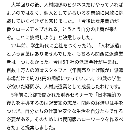
大学回りの後、人材関係のビジネスだけやっていれば
よいのではなく、個人としていろいろな問題に果敢に挑
戦していくべきだと感じました。「今後は雇用問題が一
番クローズアップされる。とうとう自分の出番が来た
ぞ。これに挑戦しよう」と決意しました。
27年前、学生時代に会社をつくった時、「人材派遣」
という言葉はありませんでした。もちろん関西に派遣業
者は一つもなかった。今は5千社の派遣会社が生まれ、
百数十万人の派遣スタッフと（年間売り上げ額が）派遣
市場だけで約2兆円の規模になっています。23歳の学生
が抱いた疑問が、人材派遣業として成長したわけです。
5年前に京都で開かれた財界セミナーで「日本経済の
復興を主導するのは起業家の志だ。関西の経済界は手を
つなぎ、自分たちの仕事や安全な生活を自分たちで作る
必要がある。そのためには民間版ハローワークを作るべ
きだ」と提案しました。