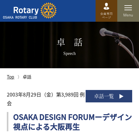
Top
卓 話
卓話
Speech
クラブ概要
運営方針
Top
卓話
沿革
2003年8月29日（金）第3,989回 例
卓話一覧
会
歴史
OSAKA DESIGN FORUMーデザイン
特徴
視点による大阪再生
理事・役員・委員会