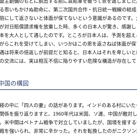
盟主劉備のもとに脱出する前に袁紹軍を破って恩を返しました
る思いもかけぬ助命に、第二次国共合作・抗日統一戦線の結成
倍にして返さないと体面が保てないという意識があるのです。
対日賠償請求権を放棄した時、多くの日本人が驚き、感謝し
本を大人として遇したのです。ところが日本人は、予測を超え
がらこれを受けてしまい、いつかはこの恩を返さねば体面が保
遇は将来の倍返しが前提だと知ると、日本人はそれを卑しいと
の交流には、実は相互不信に陥りやすい危険な構造が存在して
中国の構図
の中に「四人の妻」の話があります。インドのある村にいた
関係を振り返りますと、1960年代は米国、ソ連、中国が敵対
。米中間はベトナム戦争で対立していましたが、国境を接する
戦を強いられ、非常に辛かった。それを転換したのがニクソン