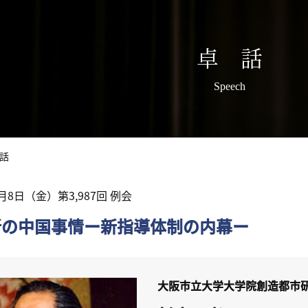
卓 話
Speech
話
8月8日（金）第3,987回 例会
新の中国事情ー新指導体制の内幕ー
大阪市立大学大学院創造都市