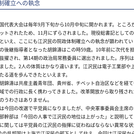
制確立への執念
代表大会は毎年9月下旬から10月中旬に開かれます。ところ
ットされたため、11月にずらされました。現役総書記として
といえ、ここにも江沢民の院政体制確立への執念が顕われてい
後継指導者となった胡錦濤はこの時59歳。10年前に次代を
抜擢され、第14期の政治局常務委員に選出されました。序列は
ました。2人の体質はかなり違います。江沢民は電子工業部や
たる道を歩んできたといえます。
錦濤は共産主義青年団、貴州省、チベット自治区などを経て
域での行政に長く携わってきました。改革開放から取り残され
のうわさはありません。
今回の改選で平党員になりましたが、中央軍事委員会主席の
部幹部は「今回の人事で江沢民の地位は上がった」と説明して
に関しては平党員の江沢民の指揮に従わねばならない異常な状
位の呉邦国は上海で江沢民の部下として仕え、今回は江沢民か