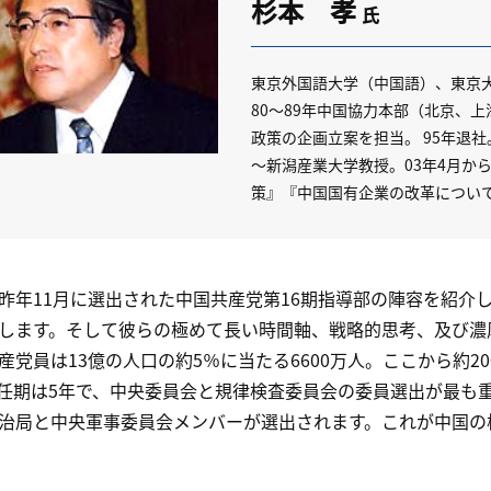
杉本 孝
氏
東京外国語大学（中国語）、東京大
80～89年中国協力本部（北京、上
政策の企画立案を担当。 95年退
～新潟産業大学教授。03年4月から
策』『中国国有企業の改革につい
年11月に選出された中国共産党第16期指導部の陣容を紹介
します。そして彼らの極めて長い時間軸、戦略的思考、及び濃
党員は13億の人口の約5％に当たる6600万人。ここから約2
任期は5年で、中央委員会と規律検査委員会の委員選出が最も
治局と中央軍事委員会メンバーが選出されます。これが中国の