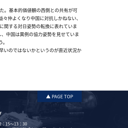
た。基本的価値観の西側との共有が可
益々仲よくなり中国に対抗しかねない、
に関する対日姿勢の転換に表れていま
し、中国は異例の協力姿勢を見せていま
う。
早いのではないかというのが直近状況か
▲ PAGE TOP
ブ
：15～13：30