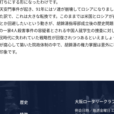
打ちにする形になったわけです。
安門事件が起き、91年にはソ連が崩壊してロシアになりまし
た訳で、これは大きな転換です。このままでは米国とロシアが
とか回避したいという動きが、胡錦濤指導部成立後の歴史問題
の一家4人殺害事件の容疑者とされる中国人就学生の捜査に対
民時代に失われていた戦略性が回復されつつあるといえましょ
腐心して築いた院政体制の中で、胡錦濤の権力掌握は意外に
印象です。
大阪ロータリークラ
歴史
例会日時／毎週金曜日 12