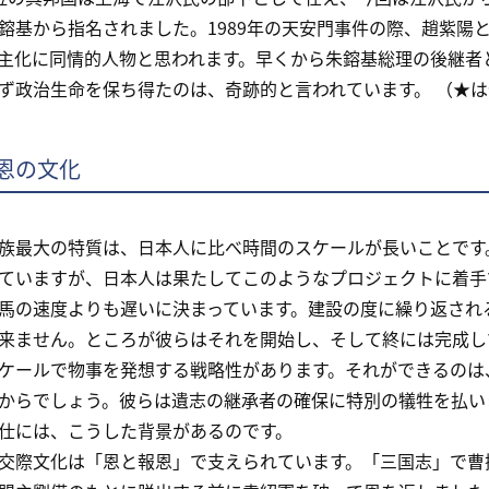
鎔基から指名されました。1989年の天安門事件の際、趙紫陽
主化に同情的人物と思われます。早くから朱鎔基総理の後継者
ず政治生命を保ち得たのは、奇跡的と言われています。 （★
恩の文化
最大の特質は、日本人に比べ時間のスケールが長いことです
ていますが、日本人は果たしてこのようなプロジェクトに着手
馬の速度よりも遅いに決まっています。建設の度に繰り返され
来ません。ところが彼らはそれを開始し、そして終には完成し
ケールで物事を発想する戦略性があります。それができるのは
からでしょう。彼らは遺志の継承者の確保に特別の犠牲を払い
仕には、こうした背景があるのです。
際文化は「恩と報恩」で支えられています。「三国志」で曹