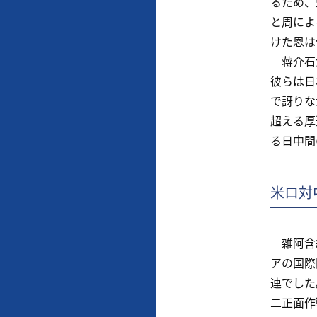
るため、
と周によ
けた恩は
蒋介石が
彼らは日
で訝りな
超える厚
る日中間
米ロ対
雑阿含経
アの国際
連でした
二正面作