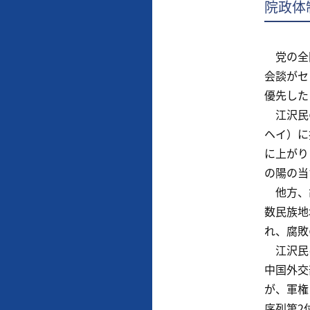
院政体
党の全国
会談がセ
優先した
江沢民の
ヘイ）に
に上がり
の陽の当
他方、胡
数民族地
れ、腐敗
江沢民は
中国外交
が、軍権
序列第2