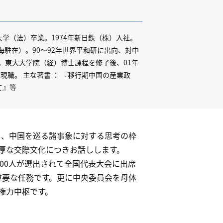
学（法）卒業。1974年新日鉄（株）入社。
海駐在）。90～92年世界平和研に出向、対中
社。東大大学院（経）博士課程を修了後、01年
現職。 主な著書 ： 『移行期中国の産業政
て』等
し、中国を巡る諸事象に対する思考の枠
厚な交際文化につきお話しします。
000人が選出されて全国代表大会に出席
重要な任務です。更に中央委員会を母体
権力中枢です。