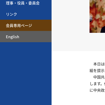
理事・役員・委員会
リンク
会員専用ページ
English
本日は昨
組を提示
中国共産
します。
に中央政