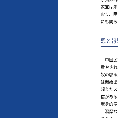
家宝は朱
おり、民
にも関ら
恩と報
中国民族
費やされ
奴の駆る
は開始出
超えたス
信がある
献身的奉
濃厚な交