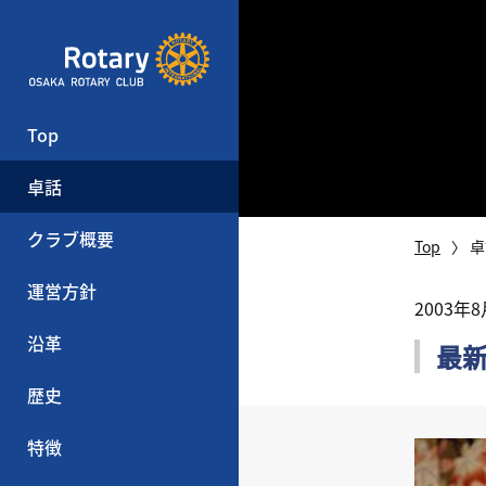
Top
卓話
クラブ概要
Top
卓
運営方針
2003年
沿革
最
歴史
特徴