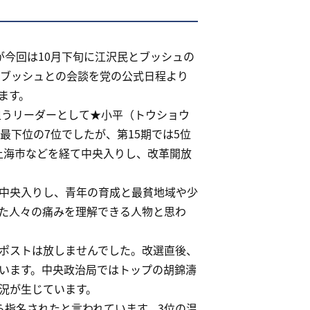
が今回は10月下旬に江沢民とブッシュの
のブッシュとの会談を党の公式日程より
ます。
担うリーダーとして★小平（トウショウ
最下位の7位でしたが、第15期では5位
上海市などを経て中央入りし、改革開放
中央入りし、青年の育成と最貧地域や少
た人々の痛みを理解できる人物と思わ
ポストは放しませんでした。改選直後、
います。中央政治局ではトップの胡錦濤
況が生じています。
ら指名されたと言われています。3位の温