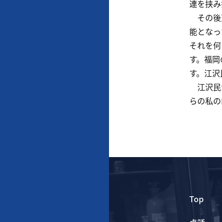
連を挟み
その後天
能となっ
それを何
す。福岡
す。江沢
江沢民が
らの私の
Top