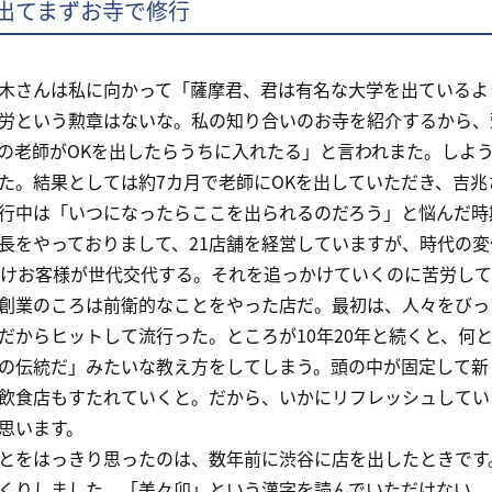
出てまずお寺で修行
木さんは私に向かって「薩摩君、君は有名な大学を出ているよ
労という勲章はないな。私の知り合いのお寺を紹介するから、
の老師がOKを出したらうちに入れたる」と言われまた。しよ
た。結果としては約7カ月で老師にOKを出していただき、吉
行中は「いつになったらここを出られるのだろう」と悩んだ時
をやっておりまして、21店舗を経営していますが、時代の変
だけお客様が世代交代する。それを追っかけていくのに苦労し
創業のころは前衛的なことをやった店だ。最初は、人々をびっ
だからヒットして流行った。ところが10年20年と続くと、何
の伝統だ」みたいな教え方をしてしまう。頭の中が固定して新
飲食店もすたれていくと。だから、いかにリフレッシュしてい
思います。
をはっきり思ったのは、数年前に渋谷に店を出したときです
くりしました。「美々卯」という漢字を読んでいただけない。