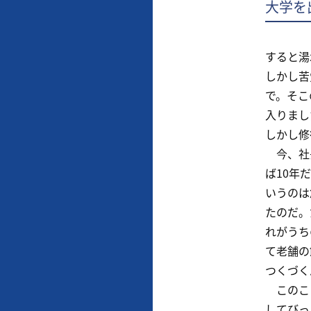
大学を
すると湯
しかし苦
で。そこ
入りまし
しかし修
今、社長
ば10年
いうのは
たのだ。
れがうち
て老舗の
つくづく
このこと
してびっ