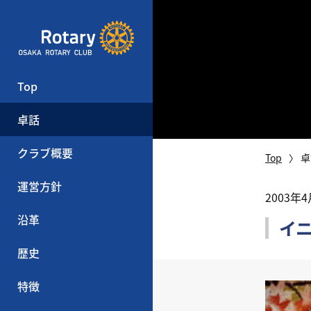
Top
卓話
クラブ概要
Top
卓
運営方針
2003年
沿革
イ
歴史
特徴