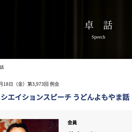
卓 話
Speech
話
4月18日（金）第3,973回 例会
ニシエイションスピーチ うどんよもやま話
会員