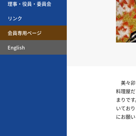
理事・役員・委員会
リンク
会員専用ページ
English
美々卯（
料理屋だ
まりです
いており
にお願い