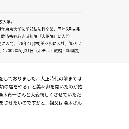
高校入学。
'74年東京大学法学部私法科卒業、同年6月吉兆
、臨済宗妙心寺派禅院『大珠院』に入門。
に入門。'78年4月(株)美々卯に入社。'92年2
：2002年5月31日（ホテル・旅館・料理店）
をしておりました。大正時代の前までは
類の店をやる」と美々卯を開いたのが始
湯木貞一さんと大変親しくさせていただ
をさせたいのですがと、祖父は湯木さん