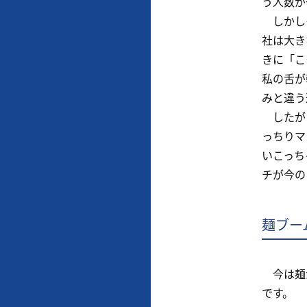
う人数が
しかしそ
社は大き
きに「こ
私の舌が
みと違う
したがっ
っちりマ
いこっち
チが今の
麺ブー
今は麺が
です。