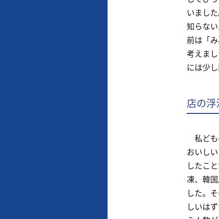
いました
知らない
前は「み
考えまし
には少し
店の浮
私どもの
おいしい
したこと
凍、韓国
した。そ
しいはず