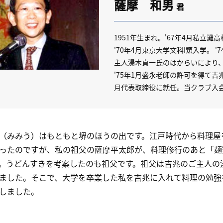
薩摩 和男
君
1951年生まれ。'67年4月私立灘
'70年4月東京大学文科I類入学。 
主人湯木貞一氏のはからいにより
'75年1月盛永老師の許可を得て吉兆
月代表取締役に就任。当クラブ入会
みみう）はもともと堺のほうの出です。江戸時代から料理屋
ったのですが、私の祖父の薩摩平太郎が、料理修行のあと「麺
。うどんすきを考案したのも祖父です。祖父は吉兆のご主人の
ました。そこで、大学を卒業した私を吉兆に入れて料理の勉強
しました。