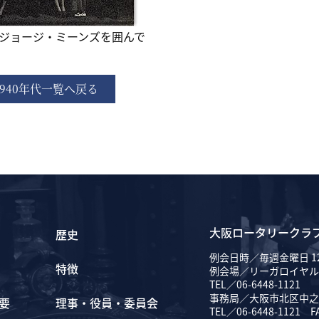
ジョージ・ミーンズを囲んで
1940年代一覧へ戻る
大阪ロータリークラ
歴史
例会日時／毎週金曜日 12
特徴
例会場／リーガロイヤル
TEL／06-6448-1121
事務局／大阪市北区中之島
要
理事・役員・委員会
TEL／06-6448-1121 F