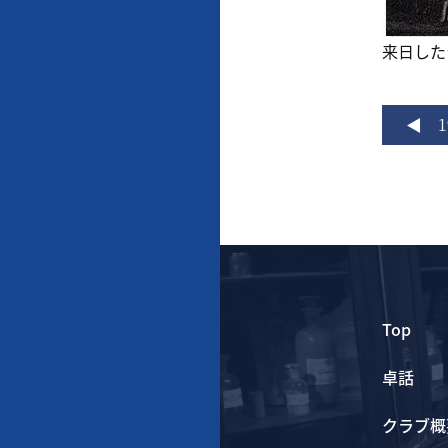
来日した
Top
卓話
クラブ概