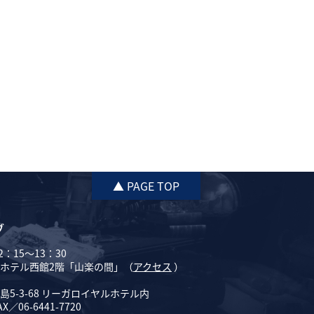
▲ PAGE TOP
ブ
：15～13：30
ホテル西館2階「山楽の間」（
アクセス
）
5-3-68 リーガロイヤルホテル内
AX／06-6441-7720