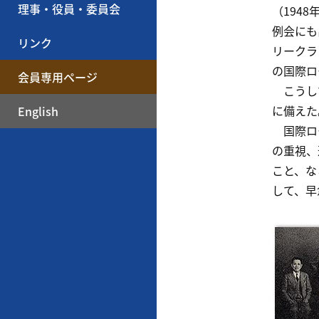
理事・役員・委員会
（194
例会にも
リンク
リークラ
の国際ロ
会員専用ページ
こうして
に備えた
English
国際ロー
の重視、
こと、な
して、早