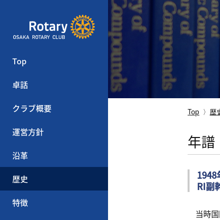
Top
卓話
クラブ概要
Top
歴
運営方針
年譜
沿革
194
歴史
RI副
特徴
当時国際