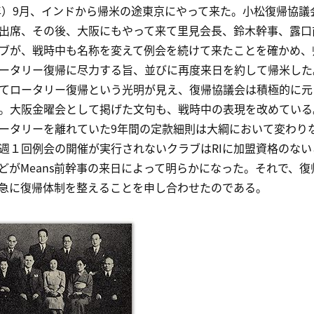
8年）9月、インドから帰米の途東京にやって来た。小松復帰協
出席、その後、大阪にもやって来て里見会長、鈴木幹事、露口
ブが、戦時中も名称を変えて例会を続けて来たことを確かめ、
ータリー復帰に尽力する旨、並びに再度来日を約して帰米した
ロータリー復帰という光明が見え、復帰協議会は積極的に元
。大阪金曜会として掲げた文句も、戦時中の表現を改めている
タリーを離れていた9年間の定款細則は大綱において変わり
週１回例会の開催が実行されないクラブはRIに加盟資格のな
どがMeans前幹事の来日によって明らかになった。それで、
急に復帰体制を整えることを申し合わせたのである。